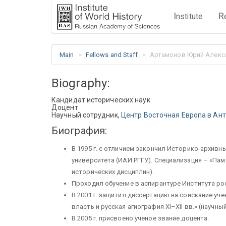
I
R
nstitute
Main
Fellows and Staff
Артамонов Юрий Алекс
Biography:
Кандидат исторических наук
Доцент
Научный сотрудник,
Центр Восточная Европа в Ан
Биография:
В 1995 г. с отличием закончил Историко-архивн
университета (ИАИ РГГУ). Специализация – «Па
исторических дисциплин).
Проходил обучение в аспирантуре Института рос
В 2001 г. защитил диссертацию на соискание уч
власть и русская агиография XI–XII вв.» (научн
В 2005 г. присвоено ученое звание доцента.