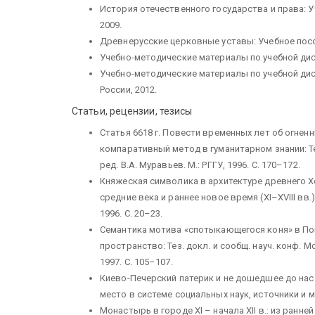
История отечественного государства и права: 
2009.
Древнерусские церковные уставы: Учебное пособ
Учебно-методические материалы по учебной дисц
Учебно-методические материалы по учебной дис
России, 2012.
Статьи, рецензии, тезисы
Статья 6618 г. Повести временных лет об огнен
компаративный метод в гуманитарном знании: Тез.
ред. В.А. Муравьев. М.: РГГУ, 1996. С. 170–172.
Княжеская символика в архитектуре древнего Х
средние века и раннее новое время (XI–XVIII вв.).
1996. С. 20–23.
Семантика мотива «спотыкающегося коня» в Пов
пространство: Тез. докл. и сообщ. науч. конф. Мо
1997. С. 105–107.
Киево-Печерский патерик и не дошедшее до нас
место в системе социальных наук, источники и ме
Монастырь в городе XI – начала XII в.: из ранн