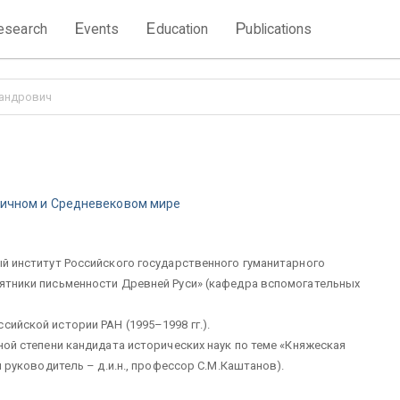
E
E
P
esearch
vents
ducation
ublications
андрович
тичном и Средневековом мире
ый институт Российского государственного гуманитарного
мятники письменности Древней Руси» (кафедра вспомогательных
сийской истории РАН (1995–1998 гг.).
еной степени кандидата исторических наук по теме «Княжеская
ый руководитель – д.и.н., профессор С.М.Каштанов).