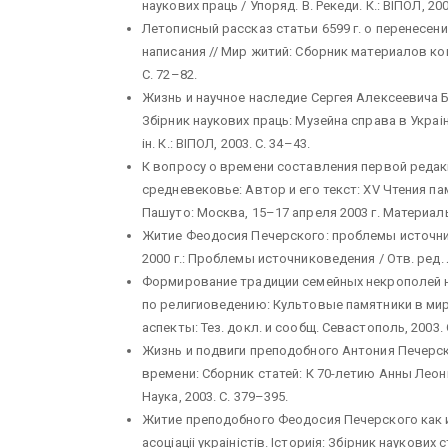
наукових праць / Упоряд. В. Рекеди. К.: ВIПОЛ, 200
Летописный рассказ статьи 6599 г. о перенесен
написания // Мир житий: Сборник материалов кон
С. 72–82.
Жизнь и научное наследие Сергея Алексеевича Бу
Збiрник наукових праць: Музейна справа в Украiнi
iн. К.: ВIПОЛ, 2003. С. 34–43.
К вопросу о времени составления первой редак
средневековье: Автор и его текст: XV Чтения 
Пашуто: Москва, 15–17 апреля 2003 г. Материалы
Житие Феодосия Печерского: проблемы источни
2000 г.: Проблемы источниковедения / Отв. ред. Л
Формирование традиции семейных некрополей на
по религиоведению: Культовые памятники в мир
аспекты: Тез. докл. и сообщ. Севастополь, 2003. 
Жизнь и подвиги преподобного Антония Печерск
времени: Сборник статей: К 70-летию Анны Леони
Наука, 2003. С. 379–395.
Житие преподобного Феодосия Печерского как и
асоцiацii украiнiстiв. Iсториiя: Збiрник наукових с