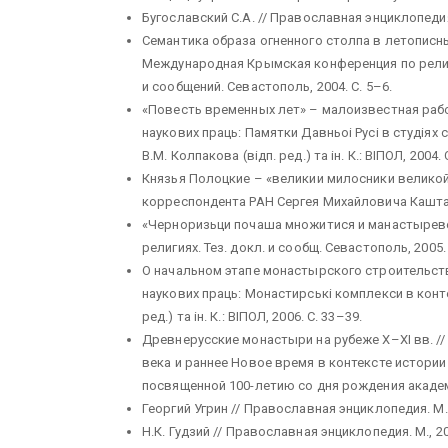
Бугославский С.А. // Православная энциклопедия. М
Семантика образа огненного столпа в летописны
Международная Крымская конференция по рели
и сообщений. Севастополь, 2004. С. 5–6.
«Повесть временных лет» – малоизвестная работ
наукових праць: Памятки Давньоi Русi в студiях с
В.М. Колпакова (вiдп. ред.) та iн. К.: ВIПОЛ, 2004. 
Князья Полоцкие – «великии милосники великой 
корреспондента РАН Сергея Михайловича Каштанов
«Черноризьци почаша множитися и манастыреве 
религиях. Тез. докл. и сообщ. Севастополь, 2005. 
О начальном этапе монастырского строительства
наукових праць: Монастирськi комплекси в контек
ред.) та iн. К.: ВIПОЛ, 2006. С. 33–39.
Древнерусские монастыри на рубеже X–XI вв. //
века и раннее Новое время в контексте истори
посвященной 100-летию со дня рождения академика
Георгий Угрин // Православная энциклопедия. М., 2
Н.К. Гудзий // Православная энциклопедия. М., 2006