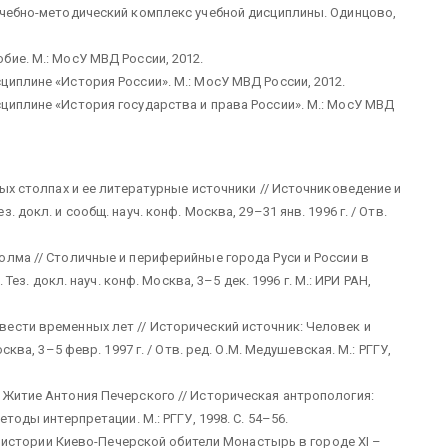
Учебно-методический комплекс учебной дисциплины. Одинцово,
ие. М.: МосУ МВД России, 2012.
иплине «История России». М.: МосУ МВД России, 2012.
циплине «История государства и права России». М.: МосУ МВД
ных столпах и ее литературные источники // Источниковедение и
 докл. и сообщ. науч. конф. Москва, 29–31 янв. 1996 г. / Отв.
олма // Столичные и периферийные города Руси и России в
 Тез. докл. науч. конф. Москва, 3–5 дек. 1996 г. М.: ИРИ РАН,
ести временных лет // Исторический источник: Человек и
сква, 3–5 февр. 1997 г. / Отв. ред. О.М. Медушевская. М.: РГГУ,
 Житие Антония Печерского // Историческая антропология:
тоды интерпретации. М.: РГГУ, 1998. С. 54–56.
ей истории Киево-Печерской обители Монастырь в городе XI –