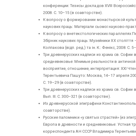
конференции: Тезисы докладов XVIII Всероссийск
2008. С. 10–15 (в соавторстве).
К вопросу о формировании монастырской культуры
наукових праць: Матерiали сьомоi науково-практи
К вопросу о внетекстологических параллелях Печ
Збiрник наукових праць: Музейники XX столiття –
Колпакова (вiдп. ред.) та iн. К.: Фенiкс, 2008. С. 5
Три древнерусских надписи из храма св. Софии 
средневековье: Мнимые реальности в античной 
восприятие, отношение, интерпретация: XXI Чт
Терентьевича Пашуто: Москва, 14–17 апреля 2009
С. 19–29 (в соавторстве).
Три древнерусских надписи из храма св. Софии в
Вып. III. С. 300–321 (в соавторстве).
Из древнерусской эпиграфики Константинопольской 
соавторстве).
Русские паломники «у святых страстей» (из эпи
Европа в древности и средневековье: Устная тра
корреспондента АН СССР Владимира Терентьеви