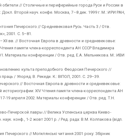
ой обители // Столичные и периферийные города Руси и России в
: Докл. Второй науч. конфе. Москва, 7–8 дек. 1999 г. М.: ИРИ РАН,
ония Печерского // Средневековая Русь. Часть 3 / Отв.
», 2001. С. 5–81.
XII вв. // Восточная Европа в древности и средневековье:
II Чтения памяти члена-корреспондента АН СССР Владимира
1. Материалы конференции / Отв. ред. Е.А. Мельникова. М.: ИВИ
тановлению культа преподобного Феодосия Печерского //
раць / Упоряд. В. Рекеди. К.: ВIПОЛ, 2001. С. 29–39.
черского // Восточная Европа в древности и средневековье:
 историографии: XIV Чтения памяти члена-корреспондента АН
7-19 апреля 2002. Материалы конференции / Отв. ред. Т.Н.
ево-Печерской лавры // Велика Успенська церква Киево-
 наук. конф., 1-2 жовт 2001 р. / Ред. рада: В.М. Колпакова (вiдп.
 Печерского // Могилянськi читання 2001 року: Збiрник