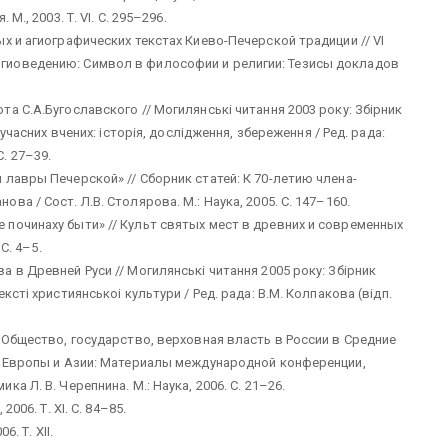
., 2003. Т. VI. С. 295–296.
х и агиографических текстах Киево-Печерской традиции // VI
гиоведению: Символ в философии и религии: Тезисы докладов
а С.А.Бугославского // Могилянськi читання 2003 року: Збiрник
учасних вчених: iсторiя, дослiдження, збереження / Ред. рада:
С. 27–39.
лавры Печерской» // Сборник статей: К 70-летию члена-
а / Сост. Л.В. Столярова. М.: Наука, 2005. С. 147–160.
починаху быти» // Культ святых мест в древних и современных
С. 4–5.
 в Древней Руси // Могилянськi читання 2005 року: Збiрник
стi християнськоi культури / Ред. рада: В.М. Колпакова (вiдп.
 Общество, государство, верховная власть в России в Средние
и Европы и Азии: Материалы международной конференции,
 Л. В. Черепнина. М.: Наука, 2006. С. 21–26.
006. Т. XI. С. 84–85.
. Т. XII.