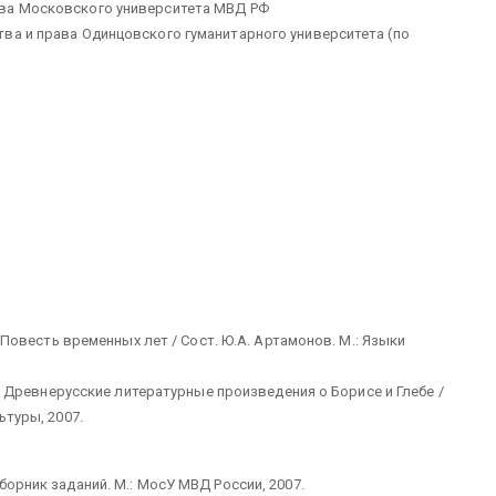
ава Московского университета МВД РФ
ва и права Одинцовского гуманитарного университета (по
I Повесть временных лет / Сост. Ю.А. Артамонов. М.: Языки
 II Древнерусские литературные произведения о Борисе и Глебе /
ьтуры, 2007.
борник заданий. М.: МосУ МВД России, 2007.