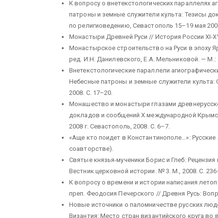
К вопросу о внетекстологических параллелях а
патроны и земные служители культа: Тезисы д
по религиоведению, Севастополь 15–19 мая 2007 
Монастыри Древней Руси // История России XI-XVII
Монастырское строительство на Руси в эпоху Я
ред. И.Н. Данилевского, Е.А. Мельниковой. — М.: 
Внетекстологические параллели агиографических 
Небесные патроны и земные служители культа: С
2008. С. 17–20.
Монашество и монастыри глазами древнерусског
докладов и сообщений X международной Крымск
2008 г. Севастополь, 2008. С. 6–7.
«Аще кто поидет в Константинополе…»: Русские лю
соавторстве).
Святые князья-мученики Борис и Глеб: Рецензия 
Вестник церковной истории. № 3. М., 2008. С. 236
К вопросу о времени и истории написания летопи
преп. Феодосия Печерского // Древня Русь: Вопро
Новые источники о паломничестве русских людей
Византия: Место стран византийского круга во