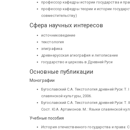
профессор кафедры истории государства и пр
профессор кафедры теории и истории государст
совместительству)
Сфера научных интересов
источниковедение
текстология
эпиграфика
древнерусская агиография и летописание
государство и церковь в Древней Руси
Основные публикации
Монографии
Бугославский С.А. Текстология древней Руси: Т. 
славянской культуры, 2006.
Бугославский С.А. Текстология древней Руси: Т.
Сост. Ю.А. Артамонов. М.: Языки славянской кул
Учебные пособия
История отечественного государства и права: С