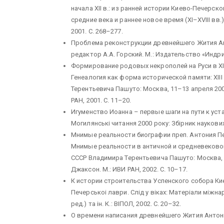
начала XII в.: из ранней истории Киево-Печерск
средние века и раннее новое время (XI–XVIII вв.)
2001. С. 268–277.
Проблема реконструкции древнейшего Жития Ант
редактор А.А. Горский. М.: Издательство «Индрик
Формирование родовых некрополей на Руси в XI–
Генеалогия как форма исторической памяти: XI
Терентьевича Пашуто: Москва, 11–13 апреля 200
РАН, 2001. С. 11–20.
Игуменство Иоанна – первые шаги на пути к ус
Могилянськi читання 2000 року: Збiрник наукових п
Мнимые реальности биографии преп. Антония Пе
Мнимые реальности в античной и средневековой
СССР Владимира Терентьевича Пашуто: Москва, 1
Джаксон. М.: ИВИ РАН, 2002. С. 10–17.
К истории строительства Успенского собора Ки
Печерськоi лаври. Слiд у вiках: Матерiали мiжнар.
ред.) та iн. К.: ВIПОЛ, 2002. С. 20–32.
О времени написания древнейшего Жития Антония