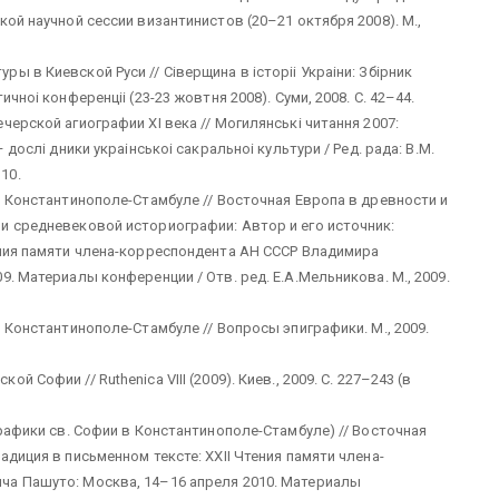
ой научной сессии византинистов (20–21 октября 2008). М.,
 в Киевской Руси // Сiверщина в iсторii Украiни: Збiрник
чноi конференцii (23-23 жовтня 2008). Суми, 2008. С. 42–44.
ерской агиографии XI века // Могилянськi читання 2007:
 дослi дники украiнськоi сакральноi культури / Ред. рада: В.М.
–10.
в Константинополе-Стамбуле // Восточная Европа в древности и
и средневековой историографии: Автор и его источник:
ения памяти члена-корреспондента АН СССР Владимира
. Материалы конференции / Отв. ред. Е.А.Мельникова. М., 2009.
 Константинополе-Стамбуле // Вопросы эпиграфики. М., 2009.
Софии // Ruthenica VIII (2009). Киев., 2009. С. 227–243 (в
графики св. Софии в Константинополе-Стамбуле) // Восточная
диция в письменном тексте: XXII Чтения памяти члена-
ча Пашуто: Москва, 14–16 апреля 2010. Материалы