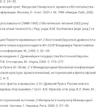
2. С. 24–33.
ии мощей преп. Феодосия Печерского: время и обстоятельства
ференции. Москва, 3–5 окт. 2001 г. М.: РФК «Имидж-Лаб», 2002.
гославского (1888-1945) // Могилянськi читання 2002 року:
 на зламi тисячолiть / Ред. рада: В.М. Колпакова (вiдп. ред.) та
ции Повести временных лет // Восточная Европа в древности и
памяти члена-корреспондента АН СССР Владимира Терентьевича
 конференции. М., 2003. С. 32–44.
коведения // Древнейшие государства Восточной Европы:
.В. Столярова. М.: Наука, 2003. С. 173–277.
 Руси в XI–XII вв. // V Международная Крымская конференция
овой культуре: археологический, исторический и философский
С. 4–5.
ого: факты и вымыслы // От Древней Руси к России нового
довны Хорошкевич / Сост. А.В. Юрасов; отв. ред. В.Л. Янин. М.:
сторический источник // Матерiали V конгрессу Мiжнародноi
татей. Частина 1. Чернiвцi: Рута, 2003. С. 57–59.