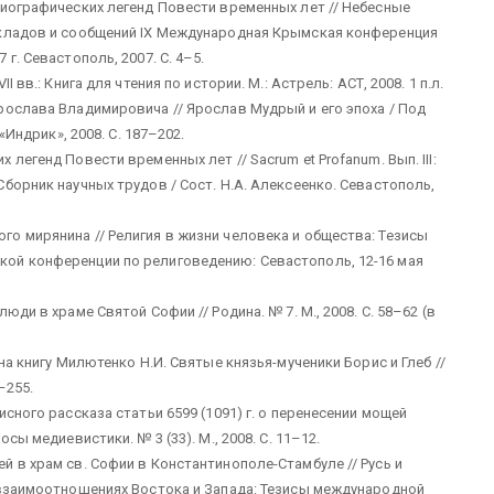
гиографических легенд Повести временных лет // Небесные
окладов и сообщений IX Международная Крымская конференция
г. Севастополь, 2007. С. 4–5.
 вв.: Книга для чтения по истории. М.: Астрель: АСТ, 2008. 1 п.л.
рослава Владимировича // Ярослав Мудрый и его эпоха / Под
«Индрик», 2008. С. 187–202.
легенд Повести временных лет // Sacrum et Profanum. Вып. III:
борник научных трудов / Сост. Н.А. Алексеенко. Севастополь,
о мирянина // Религия в жизни человека и общества: Тезисы
ой конференции по религоведению: Севастополь, 12-16 мая
ди в храме Святой Софии // Родина. № 7. М., 2008. С. 58–62 (в
на книгу Милютенко Н.И. Святые князья-мученики Борис и Глеб //
–255.
сного рассказа статьи 6599 (1091) г. о перенесении мощей
сы медиевистики. № 3 (33). М., 2008. С. 11–12.
 в храм св. Софии в Константинополе-Стамбуле // Русь и
 взаимоотношениях Востока и Запада: Тезисы международной