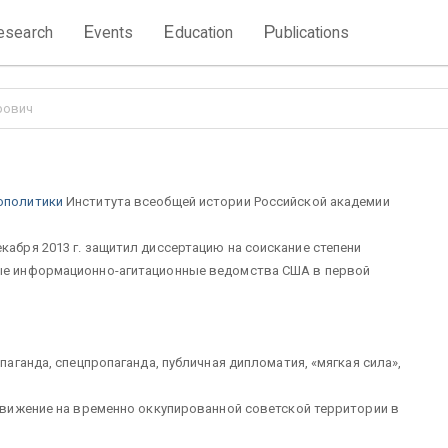
E
E
P
esearch
vents
ducation
ublications
рович
еополитики
Института всеобщей истории Российской академии
кабря 2013 г. защитил диссертацию на соискание степени
ные информационно-агитационные ведомства США в первой
аганда, спецпропаганда, публичная дипломатия, «мягкая сила»,
вижение на временно оккупированной советской территории в