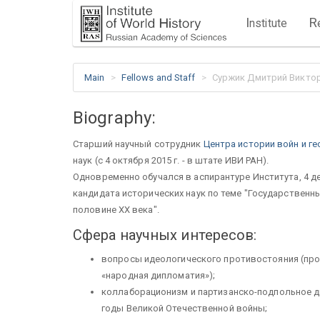
I
R
nstitute
Main
Fellows and Staff
Суржик Дмитрий Викто
Biography:
Старший научный сотрудник
Центра истории войн и г
наук (с 4 октября 2015 г. - в штате ИВИ РАН).
Одновременно обучался в аспирантуре Института, 4 де
кандидата исторических наук по теме "Государствен
половине ХХ века".
Сфера научных интересов:
вопросы идеологического противостояния (проп
«народная дипломатия»);
коллаборационизм и партизанско-подпольное д
годы Великой Отечественной войны;