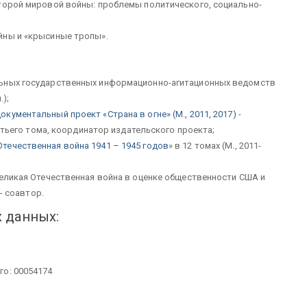
торой мировой войны: проблемы политического, социально-
йны и «крысиные тропы».
льных государственных информационно-агитационных ведомств
.);
кументальный проект «Страна в огне» (М., 2011, 2017)
-
ретьего тома, координатор издательского проекта;
Отечественная война 1941 – 1945 годов
» в 12 томах (М., 2011-
Великая Отечественная война в оценке общественности США и
 - cоавтор.
 данных:
го: 00054174