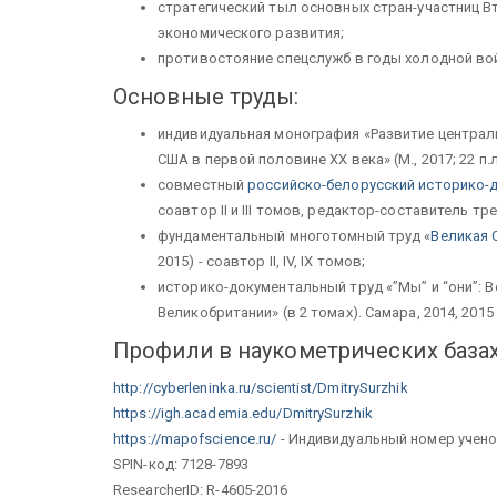
стратегический тыл основных стран-участниц В
экономического развития;
противостояние спецслужб в годы холодной во
Основные труды:
индивидуальная монография «Развитие центра
США в первой половине ХХ века» (М., 2017; 22 п.л
совместный
российско-белорусский историко-до
соавтор II и III томов, редактор-составитель т
фундаментальный многотомный труд «
Великая 
2015) - соавтор II, IV, IX томов;
историко-документальный труд «”Мы” и “они”: 
Великобритании» (в 2 томах). Самара, 2014, 2015
Профили в наукометрических базах
http://cyberleninka.ru/scientist/DmitrySurzhik
https://igh.academia.edu/DmitrySurzhik
https://mapofscience.ru/
- Индивидуальный номер учено
SPIN-код: 7128-7893
ResearcherID: R-4605-2016