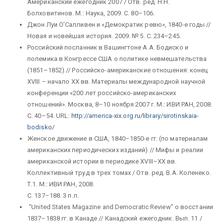
Американский ежегодник 2007 / Отв. ред. Н.Н.
Болховитинов. М.: Наука, 2009. С. 80–106.
Джон Луи О’Салливен и «Демократик ревю», 1840-е годы //
Новая и новейшая история. 2009. № 5. С. 234–245.
Российский посланник в Вашингтоне А.А. Бодиско и
полемика в Конгрессе США о политике невмешательства
(1851–1852) // Российско-американские отношения: конец
XVIII – начало XX вв. Материалы международной научной
конференции «200 лет российско-американских
отношений». Москва, 8–10 ноября 2007 г. М.: ИВИ РАН, 2008.
С. 40–54. URL
:
http://america-xix.org.ru/library/sirotinskaia-
bodisko/
Женское движение в США, 1840–1850-е гг. (по материалам
американских периодических изданий) // Мифы и реалии
американской истории в периодике XVIII–XX
вв.
Коллективный труд в трех томах / Отв. ред. В.А. Коленеко.
Т.1. М.: ИВИ РАН, 2008.
С. 137–188. 3 п.л.
“United States Magazine and Democratic Review” о восстании
1837–1838 гг. в Канаде // Канадский ежегодник. Вып. 11 /