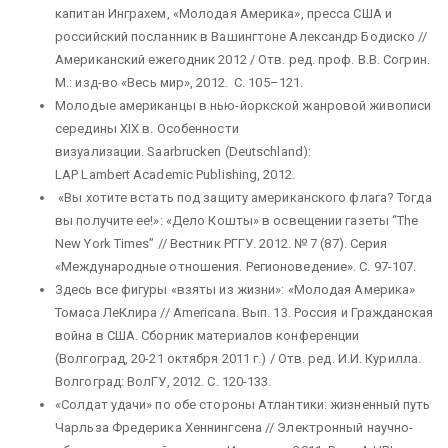
капитан Инграхем, «Молодая Америка», пресса США и
российский посланник в Вашингтоне Александр Бодиско //
Американский ежегодник 2012 / Отв. ред. проф. В.В. Согрин.
М.: изд-во «Весь мир», 2012. С. 105–121.
Молодые американцы в нью-йоркской жанровой живописи
середины XIX в. Особенности
визуализации. Saarbrucken (Deutschland):
LAP Lambert Academic Publishing, 2012.
«Вы хотите встать под защиту американского флага? Тогда
вы получите ее!»: «Дело Кошты» в освещении газеты “The
New York Times” // Вестник РГГУ. 2012. № 7 (87). Серия
«Международные отношения. Регионоведение». С. 97-107.
Здесь все фигуры «взяты из жизни»: «Молодая Америка»
Томаса ЛеКлира // Americana. Вып. 13. Россия и Гражданская
война в США. Сборник материалов конференции
(Волгоград, 20-21 октября 2011 г.) / Отв. ред. И.И. Курилла.
Волгоград: ВолГУ, 2012. С. 120-133.
«Cолдат удачи» по обе стороны Атлантики: жизненный путь
Чарльза Фредерика Хеннингсена // Электронный научно-