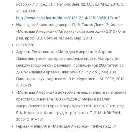
истории / Гл. ред. Л.П. Репина. Вып. 32. М.: ЛЕНАНД, 2010. С.
45–64. URL
:
http://ecsocman.hse.ru/data/2012/12/14/1251395301/3.pdf
Ирландский революционер в США: Томас Девин Райлли и
«Молодая Америка» // Американский ежегодник 2010 / Отв.
ред. проф. В.В. Согрин. М.: Весь мир, 2010.
С. 215-228.
Авраам Линкольн vs. «Молодая Америка» // Авраам
Линкольн: уроки истории и современность. Материалы
международной конференции, посвященной 200-летию со
дня рождения Авраама Линкольна / Под общ. ред. Е.И.
Пивовара, науч. ред. и сост. В.И. Журавлева. М.: РГГУ, 2010.
С. 64–73.
«Молодая Америка» и доктрина «вмешательства» в оценке
прессы США начала 1850-х годов // Мифы и реалии
американской истории в периодике XVIII–XX вв. / Отв. ред.
В.А. Коленеко. Колл. труд в трех томах. Т. 2. М.: ИВИ РАН,
2009. С. 91–151.
Герман Мелвилл и «Молодая Америка», 1840-е годы //