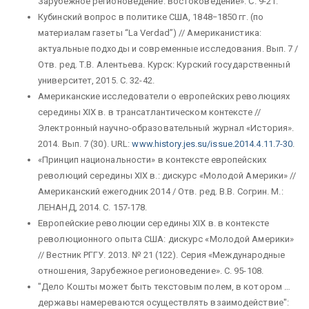
Зарубежное регионоведение. Востоковедение». С. 9-21.
Кубинский вопрос в политике США, 1848−1850 гг. (по
материалам газеты “La Verdad”) // Американистика:
актуальные подходы и современные исследования. Вып. 7 /
Отв. ред. Т.В. Алентьева. Курск: Курский государственный
университет, 2015. С. 32-42.
Американские исследователи о европейских революциях
середины XIX в. в трансатлантическом контексте //
Электронный научно-образовательный журнал «История».
2014. Вып. 7 (30). URL
:
www.history.jes.su/issue.2014.4.11.7-30
.
«Принцип национальности» в контексте европейских
революций середины XIX в.: дискурс «Молодой Америки» //
Американский ежегодник 2014 / Отв. ред. В.В. Согрин. М.:
ЛЕНАНД, 2014. С. 157-178.
Европейские революции середины XIX в. в контексте
революционного опыта США: дискурс «Молодой Америки»
// Вестник РГГУ. 2013. № 21 (122). Серия «Международные
отношения, Зарубежное регионоведение». С. 95-108.
"Дело Кошты может быть текстовым полем, в котором …
державы намереваются осуществлять взаимодействие":