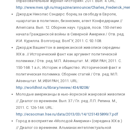
образовательный журнал «История». 2011. Вып. 4. URL
:
http://www.mes.igh.ru/magazine/announce/Charles_Frederick_Hen
Джордж Николас Сэндерс: борец за свободу в Европе,
«шарлатан в политике», бизнесмен, агент Конфедерации //
Americana. Вып. 12. Сборник науч. трудов, посв. 150-летию
начала Гражданской войны в Северной Америке / Отв. ред.
И.И. Курилла. Волгоград: ВолГУ, 2011. С. 92-108.
Джордж Вашингтон в американской живописи середины
XIX в. // Исторический факт как аргумент политической
полемики / Отв. ред. М.П. Айзенштат. М.: ИВИ РАН, 2011. С.
150-168. 1 а.л.; Историк и общество. Исторический факт и
политическая полемика. Сборник статей / Отв. ред. М.П.
Айзенштат. М.:ИВИ РАН, 2011. URL:
http://worldhist.ru/library/review/434/8208/
Молодые американцы в нью-йоркской жанровой живописи
// Диалог со временем. Вып. 37 / Гл. ред. Л.П. Репина. М.,
2011. С. 126-144. URL:
http://ecsocman.hse.ru/data/2013/03/14/1251435899/7.pdf
Город в восприятии «Молодой Америки» (середина XIX в.)
// Диалог со временем. Альманах интеллектуальной