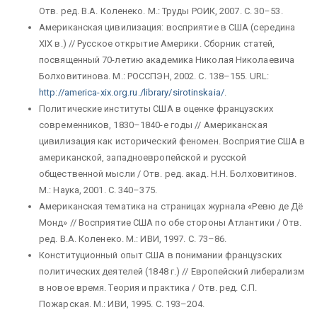
Отв. ред. В.А. Коленеко. М.: Труды РОИК, 2007. С. 30–53.
Американская цивилизация: восприятие в США (середина
XIX в.) // Русское открытие Америки. Сборник статей,
посвященный 70-летию академика Николая Николаевича
Болховитинова. М.: РОССПЭН, 2002. С. 138–155. URL:
http://america-xix.org.ru./library/sirotinskaia/
.
Политические институты США в оценке французских
современников, 1830–1840-е годы // Американская
цивилизация как исторический феномен. Восприятие США в
американской, западноевропейской и русской
общественной мысли / Отв. ред. акад. Н.Н. Болховитинов.
М.: Наука, 2001. С. 340–375.
Американская тематика на страницах журнала «Ревю де Дё
Монд» // Восприятие США по обе стороны Атлантики / Отв.
ред. В.А. Коленеко. М.: ИВИ, 1997. С. 73–86.
Конституционный опыт США в понимании французских
политических деятелей (1848 г.) // Европейский либерализм
в новое время. Теория и практика / Отв. ред. С.П.
Пожарская. М.: ИВИ, 1995. С. 193–204.