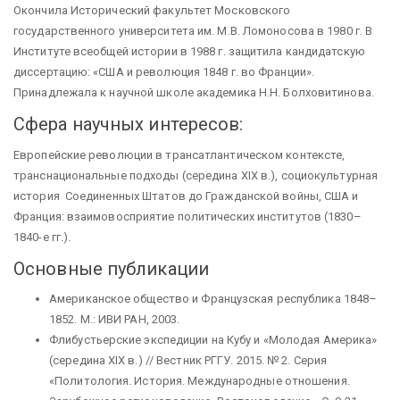
Окончила Исторический факультет Московского
государственного университета им. М.В. Ломоносова в 1980 г. В
Институте всеобщей истории в 1988 г. защитила кандидатскую
диссертацию: «США и революция 1848 г. во Франции».
Принадлежала к научной школе академика Н.Н. Болховитинова.
Сфера научных интересов:
Европейские революции в трансатлантическом контексте,
транснациональные подходы (середина XIX в.), социокультурная
история Соединенных Штатов до Гражданской войны, США и
Франция: взаимовосприятие политических институтов (1830–
1840-е гг.).
Основные публикации
Американское общество и Французская республика 1848–
1852. М.: ИВИ РАН, 2003.
Флибустьерские экспедиции на Кубу и «Молодая Америка»
(середина XIX в.) // Вестник РГГУ. 2015. № 2. Серия
«Политология. История. Международные отношения.