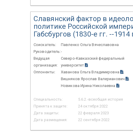
Славянский фактор в идеол
политике Российской импер
Габсбургов (1830-е гг. --1914 г
Соискатель:
Павленко Ольга Вячеславовна
Руководитель:
-
Ведущая
Северо-Кавказский федеральный
организация:
университет
Оппоненты:
Хаванова Ольга Владимировна
;
Вишняков Ярослав Валерианович
;
Новикова Ирина Николаевна
Специальность:
5.6.2.-всеобщая история
Принята к защите:
24 октября 2022
Дата защиты:
22 февраля 2023
Дата размещения:
22 сентября 2022