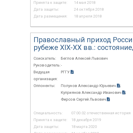
Принята к защите:
14 мая 2018
Дата защиты:
24 октября 2018
Дата размещения:
18 апреля 2018
Православный приход Росси
рубеже XIX-XX вв.: состояни
Соискатель:
Беглов Алексей Львович
Руководитель:
-
Ведущая
РГГУ
организация:
Оппоненты:
Полунов Александр Юрьевич
;
Куприянов Александр Иванович
;
Фирсов Сергей Львович
Специальность:
07.00.02 отечественная история
Принята к защите:
18 декабря 2019
Дата защиты:
18 марта 2020