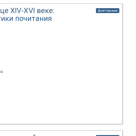
це XIV-XVI веке:
Докторская
тики почитания
на