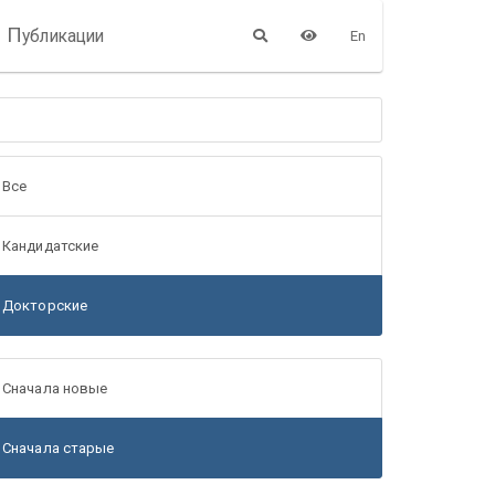
П
убликации
En
Все
Кандидатские
Докторские
Сначала новые
Сначала старые