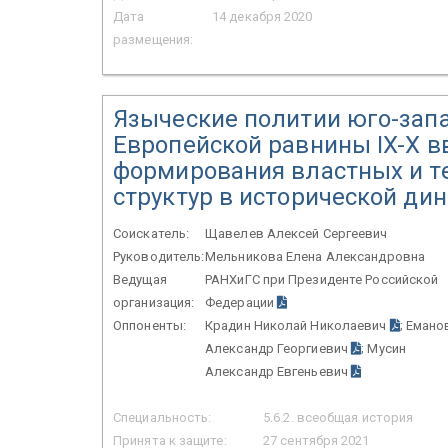
Дата
14 декабря 2020
размещения:
Языческие политии юго-запа
Европейской равнины IX-X в
формирования властных и 
структур в исторической ди
Соискатель:
Щавелев Алексей Сергеевич
Руководитель:
Мельникова Елена Александровна
Ведущая
РАНХиГС при Президенте Российской
организация:
Федерации
Оппоненты:
Крадин Николай Николаевич
; Емано
Александр Георгиевич
; Мусин
Александр Евгеньевич
Специальность:
5.6.2. всеобщая история
Принята к защите:
27 сентября 2021