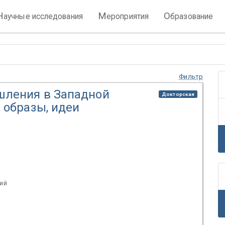
Н
М
О
аучные исследования
ероприятия
бразование
Фильтр
мышления в Западной
Докторская
, образы, идеи
ий