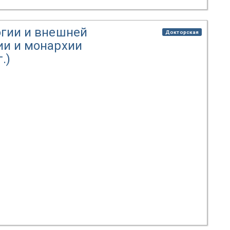
огии и внешней
Докторская
ии и монархии
.)