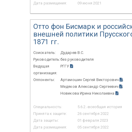
Дата размещения:
09 июня 2021
Отто фон Бисмарк и российс
внешней политики Прусского
1871 гг.
Соискатель:
Дударев В.С.
Руководитель:
без руководителя
Ведущая
РГГУ
организация:
Оппоненты:
Артамошин Сергей Викторович
;
Медяков Александр Сергеевич
;
Новикова Ирина Николаевна
Специальность:
5.6.2.-всеобщая история
Принята к защите:
26 сентября 2022
Дата защиты:
01 февраля 2023
Дата размещения:
05 сентября 2022