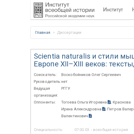
И
нститут
Главная
Диссертации
Scientia naturalis и стили 
Европе XII–XIII веков: тексты
Соискатель:
Воскобойников Олег Сергеевич
Руководитель:
нет
Ведущая
РГГУ
организация:
Оппоненты:
Тогоева Ольга Игоревна
; Краснова
Ирина Алексндровна
; Петров Валер
Валентинович
Специальность:
07.00.03. - всеобщая история