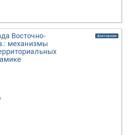
да Восточно-
Докторская
в.: механизмы
территориальных
намике
в