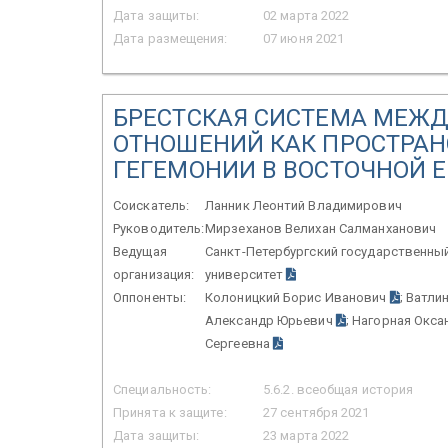
Дата защиты:
02 марта 2022
Дата размещения:
07 июня 2021
БРЕСТСКАЯ СИСТЕМА МЕЖ
ОТНОШЕНИЙ КАК ПРОСТРАН
ГЕГЕМОНИИ В ВОСТОЧНОЙ ЕВ
Соискатель:
Ланник Леонтий Владимирович
Руководитель:
Мирзеханов Велихан Салманханович
Ведущая
Санкт-Петербургский государственны
организация:
университет
Оппоненты:
Колоницкий Борис Иванович
; Ватли
Александр Юрьевич
; Нагорная Окса
Сергеевна
Специальность:
5.6.2. всеобщая история
Принята к защите:
27 сентября 2021
Дата защиты:
23 марта 2022