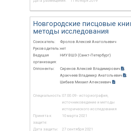
Дата размещения:
11 ноября 2019
Новгородские писцовые книг
методы исследования
Соискатель:
Фролов Алексей Анатольевич
Руководитель:
нет
Ведущая
НИУ ВШЭ (Санкт-Петербург)
организация:
Оппоненты:
Сиренов Алексей Владимирович
;
Аракчеев Владимир Анатольевич
;
Шибаев Михаил Алексеевич
Специальность:
07.00.09 - историография,
источниковедение и методы
исторического исследования
Принята к
10 марта 2021
защите:
Дата защиты:
27 сентября 2021