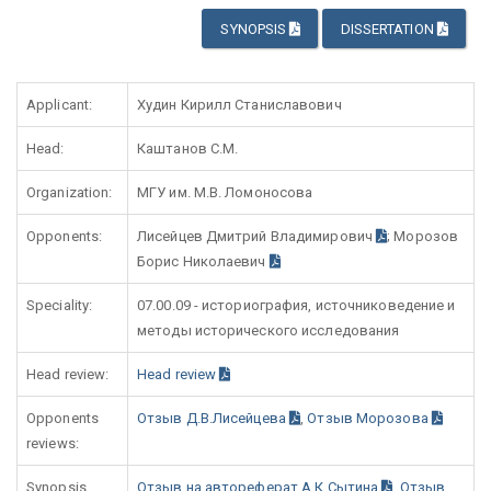
SYNOPSIS
DISSERTATION
Applicant:
Худин Кирилл Станиславович
Head:
Каштанов С.М.
Organization:
МГУ им. М.В. Ломоносова
Opponents:
Лисейцев Дмитрий Владимирович
; Морозов
Борис Николаевич
Speciality:
07.00.09 - историография, источниковедение и
методы исторического исследования
Head review:
Head review
Opponents
Отзыв Д.В.Лисейцева
,
Отзыв Морозова
reviews:
Synopsis
Отзыв на автореферат А.К.Сытина
,
Отзыв