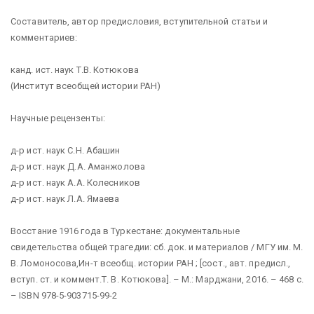
Составитель, автор предисловия, вступительной статьи и
комментариев:
канд. ист. наук Т.В. Котюкова
(Институт всеобщей истории РАН)
Научные рецензенты:
д-р ист. наук С.Н. Абашин
д-р ист. наук Д.А. Аманжолова
д-р ист. наук А.А. Колесников
д-р ист. наук Л.А. Ямаева
Восстание 1916 года в Туркестане: документальные
свидетельства общей трагедии: сб. док. и материалов / МГУ им. М.
В. Ломоносова,Ин-т всеобщ. истории РАН ; [сост., авт. предисл.,
вступ. ст. и коммент.Т. В. Котюкова]. – М.: Марджани, 2016. – 468 с.
– ISBN 978-5-903715-99-2