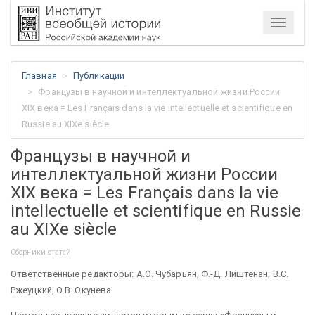
Меню
Главная
Публикации
Французы в научной и интеллектуальной жизни России
ХIХ века = Les Français dans la vie intellectuelle et scientifique en
Russie au XIXe siècle
Французы в научной и
интеллектуальной жизни России
ХIХ века = Les Français dans la vie
intellectuelle et scientifique en Russie
au XIXe siècle
Сборники статей
Ответственные редакторы: А.О. Чубарьян, Ф.-Д. Лиштенан, В.С.
Ржеуцкий, О.В. Окунева