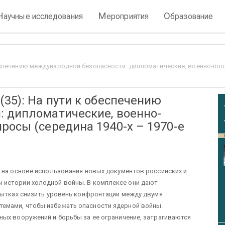
Н
М
О
аучные исследования
ероприятия
бразование
беспечению международной безопасности: дипломатические, военно-пол
(35): На пути к обеспечению
: дипломатические, военно-
росы (середина 1940-х – 1970-е
 на основе использования новых документов российских и
 истории холодной войны. В комплексе они дают
пытках снизить уровень конфронтации между двумя
емами, чтобы избежать опасности ядерной войны.
ых вооружений и борьбы за ее ограничение, затрагиваются