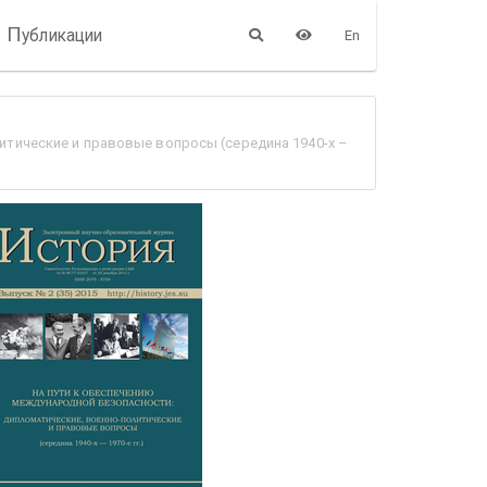
П
убликации
En
итические и правовые вопросы (середина 1940-х –