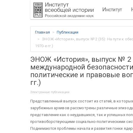
И
нститут
Главная
Публикации
ЭНОЖ «История», выпуск № 2 (35): На пути к о
1970-е гг.)
ЭНОЖ «История», выпуск № 2 
международной безопасности
политические и правовые воп
гг.)
Электронные публикации
Представленный выпуск состоит из статей, в которых
зарубежных архивов рассмотрены различные эпизоды
представление как о неудавшихся, так и успешных по
противоборствующими социально-политическими сист
Поднимаются проблемы начала и развития гонки ядерн