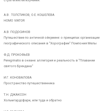
стратегиях ее изучения.
А.В . ТОЛСТИКОВ, О.Е. КОШЕЛЕВА
HOMO VIATOR
А.В. ПОДОСИНОВ
Путешествие по античной ойкумене: о принципах организации
географического описания в "Хорографии" Помпония Мелы
Ф.Д. ПРОКОФЬЕВ
Peregrinatio в океане: аллегория и реальность в "Плавании
святого Брендана"
И.Г. КОНОВАЛОВА
Пространство путешественника
Т.Н. ДЖАКСОН
Хольмгардсфари, или туда и обратно