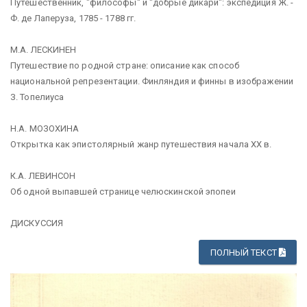
Путешественник, "философы" и "добрые дикари": экспедиция Ж. -
Ф. де Лаперуза, 1785 - 1788 гг.
М.А. ЛЕСКИНЕН
Путешествие по родной стране: описание как способ
национальной репрезентации. Финляндия и финны в изображении
З. Топелиуса
Н.А. МОЗОХИНА
Открытка как эпистолярный жанр путешествия начала ХХ в.
К.А. ЛЕВИНСОН
Об одной выпавшей странице челюскинской эпопеи
ДИСКУССИЯ
ПОЛНЫЙ ТЕКСТ