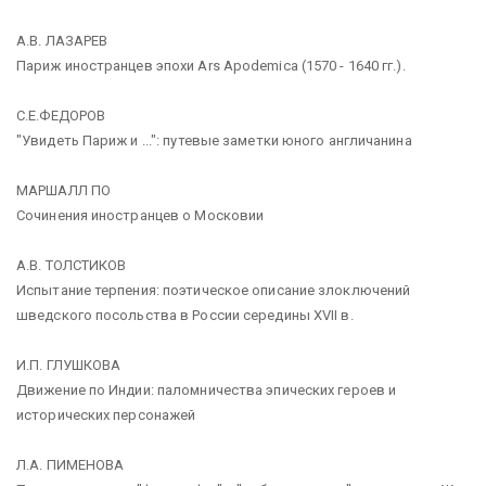
А.В. ЛАЗАРЕВ
Париж иностранцев эпохи Ars Apodemica (1570 - 1640 гг.).
С.Е.ФЕДОРОВ
"Увидеть Париж и ...": путевые заметки юного англичанина
МАРШАЛЛ ПО
Сочинения иностранцев о Московии
А.В. ТОЛСТИКОВ
Испытание терпения: поэтическое описание злоключений
шведского посольства в России середины XVII в.
И.П. ГЛУШКОВА
Движение по Индии: паломничества эпических героев и
исторических персонажей
Л.А. ПИМЕНОВА