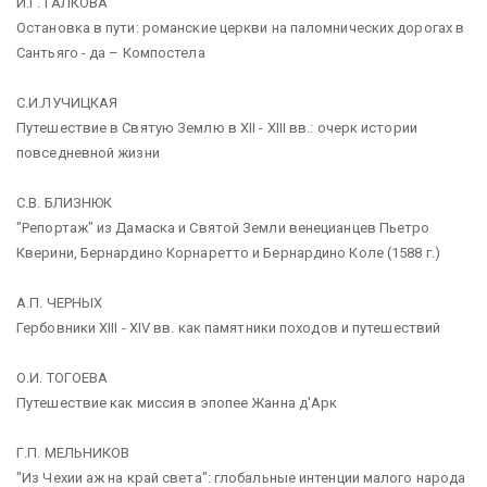
И.Г. ГАЛКОВА
Остановка в пути: романские церкви на паломнических дорогах в
Сантьяго - да – Компостела
С.И.ЛУЧИЦКАЯ
Путешествие в Святую Землю в XII - XIII вв.: очерк истории
повседневной жизни
С.В. БЛИЗНЮК
"Репортаж" из Дамаска и Святой Земли венецианцев Пьетро
Кверини, Бернардино Корнаретто и Бернардино Коле (1588 г.)
А.П. ЧЕРНЫХ
Гербовники XIII - XIV вв. как памятники походов и путешествий
О.И. ТОГОЕВА
Путешествие как миссия в эпопее Жанна д'Арк
Г.П. МЕЛЬНИКОВ
"Из Чехии аж на край света": глобальные интенции малого народа