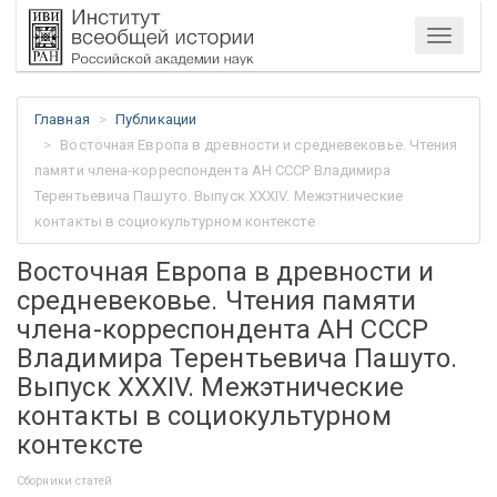
Меню
Главная
Публикации
Восточная Европа в древности и средневековье. Чтения
памяти члена-корреспондента АН СССР Владимира
Терентьевича Пашуто. Выпуск XXХIV. Межэтнические
контакты в социокультурном контексте
Восточная Европа в древности и
средневековье. Чтения памяти
члена-корреспондента АН СССР
Владимира Терентьевича Пашуто.
Выпуск XXХIV. Межэтнические
контакты в социокультурном
контексте
Сборники статей