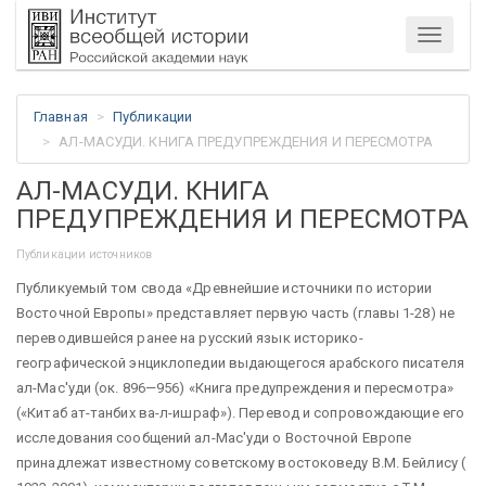
Меню
Главная
Публикации
АЛ-МАСУДИ. КНИГА ПРЕДУПРЕЖДЕНИЯ И ПЕРЕСМОТРА
АЛ-МАСУДИ. КНИГА
ПРЕДУПРЕЖДЕНИЯ И ПЕРЕСМОТРА
Публикации источников
Публикуемый том свода «Древнейшие источники по истории
Восточной Европы» представляет первую часть (главы 1-28) не
переводившейся ранее на русский язык историко-
географической энциклопедии выдающегося арабского писателя
ал-Мас'уди (ок. 896—956) «Книга предупреждения и пересмотра»
(«Китаб ат-танбих ва-л-ишраф»). Перевод и сопровождающие его
исследования сообщений ал-Мас'уди о Восточной Европе
принадлежат известному советскому востоковеду В.М. Бейлису (