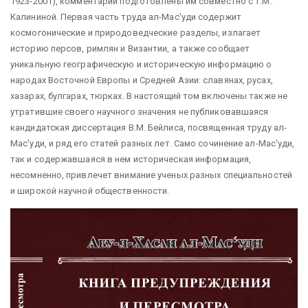
1923-2001), комментарии подготовлены им совместно с Т.М.
Калининой. Первая часть труда ал-Мас'уди содержит
космогонические и природоведческие разделы, излагает
историю персов, римлян и Византии, а также сообщает
уникальную географическую и историческую информацию о
народах Восточной Европы и Средней Азии: славянах, русах,
хазарах, булгарах, тюрках. В настоящий том включены также не
утратившие своего научного значения не публиковавшаяся
кандидатская диссертация В.М. Бейлиса, посвященная труду ал-
Мас'уди, и ряд его статей разных лет. Само сочинение ал-Мас'уди,
так и содержавшаяся в нем историческая информация,
несомненно, привлечет внимание ученых разных специальностей
и широкой научной общественности.