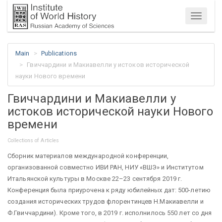
Menu
Main
Publications
Гвиччардини и Макиавелли у истоков исторической
науки Нового времени
Гвиччардини и Макиавелли у
истоков исторической науки Нового
времени
Collections of Articles
Сборник материалов международной конференции,
организованной совместно ИВИ РАН, НИУ «ВШЭ» и Институтом
Итальянской культуры в Москве 22–23 сентября 2019 г.
Конференция была приурочена к ряду юбилейных дат: 500-летию
создания исторических трудов флорентинцев Н.Макиавелли и
Ф.Гвиччардини). Кроме того, в 2019 г. исполнилось 550 лет со дня