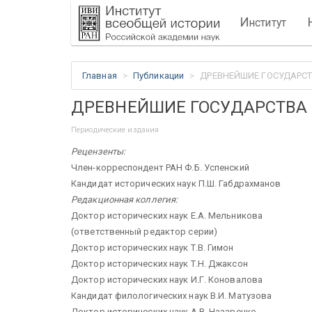
И
нститут
Главная
Публикации
ДРЕВНЕЙШИЕ ГОСУДАРСТ
ДРЕВНЕЙШИЕ ГОСУДАРСТВА 
Периодические издания
Рецензенты:
Член-корреспондент РАН Ф.Б. Успенский
Кандидат исторических наук П.Ш. Габдрахманов
Редакционная коллегия:
Доктор исторических наук Е.А. Мельникова
(ответственный редактор серии)
Доктор исторических наук Т.В. Гимон
Доктор исторических наук Т.Н. Джаксон
Доктор исторических наук И.Г. Коновалова
Кандидат филологических наук В.И. Матузова
Доктор исторических наук А.В. Назаренко