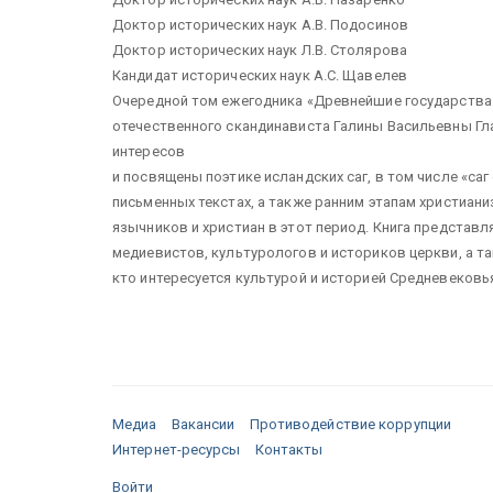
Доктор исторических наук А.В. Подосинов
Доктор исторических наук Л.В. Столярова
Кандидат исторических наук А.С. Щавелев
Очередной том ежегодника «Древнейшие государства
отечественного скандинависта Галины Васильевны Гл
интересов
и посвящены поэтике исландских саг, в том числе «саг
письменных текстах, а также ранним этапам христиан
язычников и христиан в этот период. Книга представл
медиевистов, культурологов и историков церкви, а та
кто интересуется культурой и историей Средневековь
Медиа
Вакансии
Противодействие коррупции
Интернет-ресурсы
Контакты
Войти