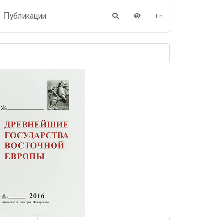
П
убликации
En