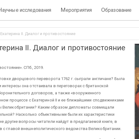
Н
М
О
аучные исследования
ероприятия
бразование
Екатерина II. Диалог и противостояние
ерина II. Диалог и противостояние
остояние». СПб., 2019.
отовке дворцового переворота 1762 г. сыграли англичане? Была
 интересы она отстаивала в переговорах с британской
боронительного договоров, а также «вооруженного
рном процессе с Екатериной II и ее ближайшими сподвижниками
лы Великобритании? Каким образом дипломаты совмещали
льной? Насколько объективными были их характеристики
ие другие вопросы читатели найдут в предлагаемой книге, в
в с главой внешнеполитического ведомства Великобритании.