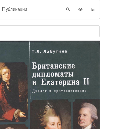
П
убликации
En