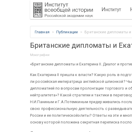
И
нститут
Главная
Публикации
Британские дипломаты и 
Британские дипломаты и Екат
Монографии
«Британские дипломаты и Екатерина II. Диалог и против
Как Екатерина II пришла к власти? Какую роль в подг
ли российская императрица английской шпионкой? Чьи
дипломатией по вопросам пролонгации торгового и о
нейтралитета»? Какой стратегии и тактики в перегово
Н.И.Паниным и Г.А.Потемкиным придерживались пос
свою профессиональную деятельность с разведывате
России и ее политическойэлиты? Ответы на эти и мног
основу которой положена секретная переписка посло