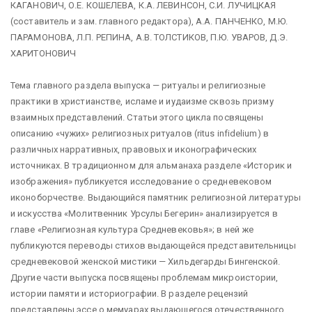
КАГАНОВИЧ, О.Е. КОШЕЛЕВА, К.А. ЛЕВИНСОН, С.И. ЛУЧИЦКАЯ
(составитель и зам. главного редактора), А.А. ПАНЧЕНКО, М.Ю.
ПАРАМОНОВА, Л.П. РЕПИНА, А.В. ТОЛСТИКОВ, П.Ю. УВАРОВ, Д.Э.
ХАРИТОНОВИЧ
Тема главного раздела выпуска — ритуалы и религиозные
практики в христианстве, исламе и иудаизме сквозь призму
взаимных представлений. Статьи этого цикла посвящены
описанию «чужих» религиозных ритуалов (ritus infidelium) в
различных нарративных, правовых и иконографических
источниках. В традиционном для альманаха разделе «Историк и
изображения» публикуется исследование о средневековом
иконоборчестве. Выдающийся памятник религиозной литературы
и искусства «Молитвенник Урсулы Бегерин» анализируется в
главе «Религиозная культура Средневековья»; в ней же
публикуются переводы стихов выдающейся представительницы
средневековой женской мистики — Хильдегарды Бингенской.
Другие части выпуска посвящены проблемам микроистории,
истории памяти и историографии. В разделе рецензий
представлены эссе о мемуарах выдающегося отечественного