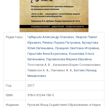
Редакторы:
Чубарьян Александр Оганович
,
Уваров Павел
Юрьевич
,
Репина Лорина Петровна
,
Арнаутова
Юлия Евгеньевна
,
Лучицкая Светлана Игоревна
,
Герштейн Анна Борисовна
,
Кошелева Ольга
Евгеньевна
,
Парамонова Марина Юрьевна
,
Толстиков А. В. , Каганович Борис Соломонович,
Левинсон К. А., Панченко А. А.,
Баткин Леонид
Михайлович
Год:
2017
ISBN:
978-5-91244-190-5
Издание:
Русский Фонд Содействия Образованию и Науке