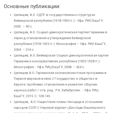
Основные публикации:
Целищев, А.О. СДПГ в государственных структурах
Веймарской республики (1918-1920 гг.) - Уфа: РИО БашГУ,
2002. – 90 с.
Целищев, А.О. Социал-демократическая партия Германии в
период становления и утверждения Веймарской
республики (1918-1925 гг.): Монография – Уфа: РИО БашГУ,
2004. – 316 с.
Целищев, А.О. Веймарская Социал-демократическая партия
Германии и консервативная республики (1925-1928 гг.):
Монография. - Уфа: РИЦ БашГУ, 2008. – 424 с.
Целищев А.О. Германская экспансионистская программа в
Первой мировой войне // Государство и общество в
Европе: проблемы становления и развития: сборник
научных работ / отв. ред. Р.К. Хабибуллин. - Уфа: РИЦ
БашГУ, 2015. С. 128-145.
Целищев, А.О. Нацистские планы геноцида в отношении
народов СССР // Научный журнал «Доклады Башкирского