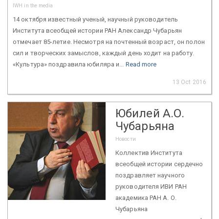
IWH in the media
14 октября известный ученый, научный руководитель
Института всеобщей истории РАН Александр Чубарьян
отмечает 85-летие. Несмотря на почтенный возраст, он полон
сил и творческих замыслов, каждый день ходит на работу.
«Культура» поздравила юбиляра и...
Read more
13 Oct 2016
Юбилей А.О.
Чубарьяна
Новости
Коллектив Института
всеобщей истории сердечно
поздравляет научного
руководителя ИВИ РАН
академика РАН А. О.
Чубарьяна