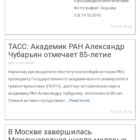
c восьмидесятипятилетием!
Фотография: Окунева
О.В.14.10.2016
13 Oct 2016
ТАСС: Академик РАН Александр
Чубарьян отмечает 85-летие
IWH in the media
Научному руководителю Института всеобщей истории РАН,
президенту Государственного академического университета
гуманитарных наук (ГАУГН), доктору исторических наук и
академику РАН Александру Чубарьяну исполняется 85 лет.
Ученый активно продолжает...
Read more
14 Oct 2016
В Москве завершилась
Международная школа молодых