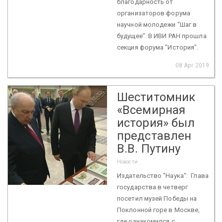
благодарность от
организаторов форума
научной молодежи "Шаг в
будущее". В ИВИ РАН прошла
секция форума "История".
08 Apr 2019
Шеститомник
«Всемирная
история» был
представлен
В.В. Путину
Новости
Издательство "Наука": Глава
государства в четверг
посетил музей Победы на
Поклонной горе в Москве,
где ознакомился с