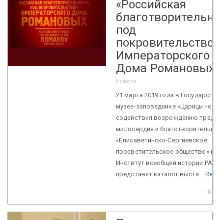
«Российская
благотворительно
под
покровительство
Императорского
Дома Романовых
Новости
21 марта 2019 года в Государств
музее-заповеднике «Царицыно» 
содействия возрождению тради
милосердия и благотворительно
«Елисаветинско-Сергиевское
просветительское общество» и
Институт всеобщей истории РАН
представят каталог выста...
Read
18 Ma