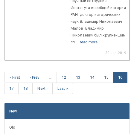
научный сотрудник
Института всеобщей истории
РАН, доктор исторических
наук Владимир Николаевич
Малов. Владимир
Николаевич был крупнейшим
сп...
Read more
30 Jan 2019
« First
‹ Prev
…
12
13
14
15
16
17
18
Next ›
Last »
New
Old