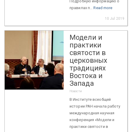
Подробную информацию о
правилах п...
Read more
10 Jul 2019
Модели и
практики
святости в
церковных
традициях
Востока и
Запада
Новости
В Институте всеобщей
истории РАН начала работу
международная научная
конференция «Модели и
практики святости в