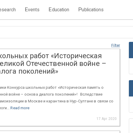
E
E
P
esearch
vents
ducation
ublications
Filter
кольных работ «Историческая
Великой Отечественной войне –
алога поколений»
ки Конкурса школьных работ «Историческая память о
нной войне – основа диалога поколений»! Вследствие
моизоляции в Москве и карантина в Нур-Султане в связи со
оги...
Read more
17 Apr 2020