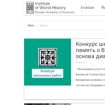
I
R
nstitute
Main
News
Конкурс ш
память о 
основа ди
Новости
Уважаемые участни
Великой Отечестве
введения режима са
сложной эпидемиол