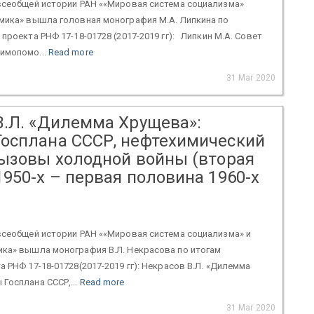
 всеобщей истории РАН ««Мировая система социализма»
омика» вышла головная монография М.А. Липкина по
проекта РНФ 17-18-01728 (2017-2019 гг): Липкин М.А. Совет
имопомо...
Read more
31 Mar 2020
В.Л. «Дилемма Хрущева»:
осплана СССР, нефтехимический
вызовы холодной войны (вторая
950-х – первая половина 1960-х
всеобщей истории РАН ««Мировая система социализма» и
ика» вышла монография В.Л. Некрасова по итогам
а РНФ 17-18-01728(2017-2019 гг): Некрасов В.Л. «Дилемма
Госплана СССР,...
Read more
31 Mar 2020