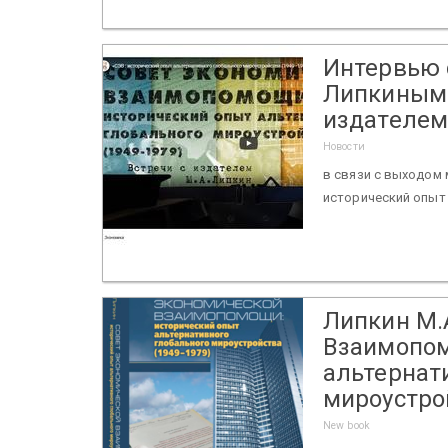
Интервью 
Липкиным 
издателем
Новости
в связи с выходом
исторический опыт 
Липкин М.
Взаимопом
альтернат
мироустрой
New book