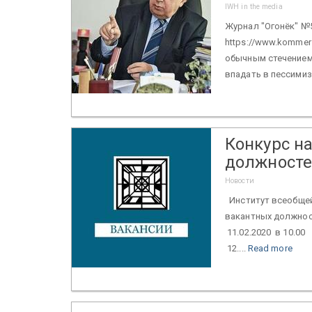
IWH in the media
Журнал "Огонёк" №5 
https://www.kommer
обычным стечением 
впадать в пессимизм
Конкурс н
должност
Новости
Институт всеобщей
вакантных должнос
11.02.2020 в 10.00
12....
Read more