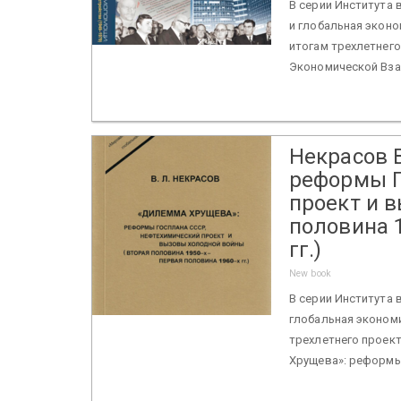
В серии Института
и глобальная экон
итогам трехлетнего 
Экономической Вза
Некрасов 
реформы Г
проект и 
половина 1
гг.)
New book
В серии Института 
глобальная эконом
трехлетнего проект
Хрущева»: реформы 