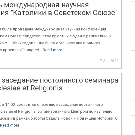
ь международная научная
ия "Католики в Советском Союзе"
да была проведена международная научная конференция
ском Союзе: свидетельства простых людей о радикальных
0-х–1950-х годов». Она была организована в рамках
 проекта «Entangled...
Read more
17 Apr 2020
 заседание постоянного семинара
lesiae et Religionis
а, в 14:00, состоится очередное заседание постоянного
cclesiae et Religionis, организованного Центром по изучению
Церкви в рамках работы Отдела Новой и Новейшей Истории. С
Read more