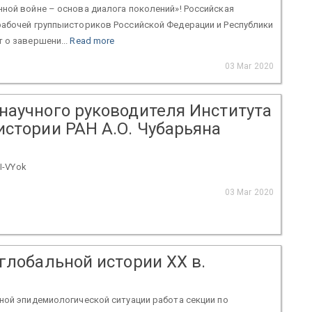
ной войне – основа диалога поколений»! Российская
рабочей группыисториков Российской Федерации и Республики
 о завершени...
Read more
03 Mar 2020
научного руководителя Института
истории РАН А.О. Чубарьяна
II-VYok
03 Mar 2020
глобальной истории XX в.
ной эпидемиологической ситуации работа секции по