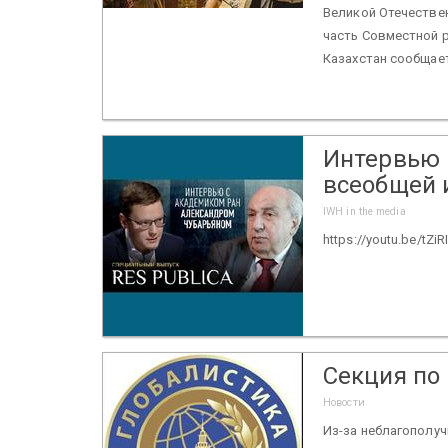
Великой Отечествен
часть Совместной 
Казахстан сообщает
Интервью 
всеобщей 
IWH in the media
https://youtu.be/tZiR
Секция по 
Новости
Из-за неблагополуч