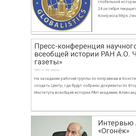
глобальной истории
24 октября текущег
Конгресса https://ww
Пресс-конференция научного
всеобщей истории РАН А.О. 
газеты»
IWH in the media
На заседании рабочей группы по поправкам в Конс
создать Центр, где будут собраны документы по Вто
Института всеобщей истории РАН академик Александ
Интервью 
«Огонёк»