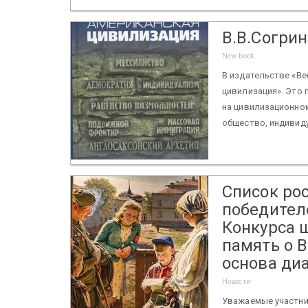
В.В.Согри
New book
В издательстве «Ве
цивилизация». Это 
на цивилизационном
общество, индивиду
Список рос
победител
Конкурса 
память о 
основа ди
Новости
Уважаемые участни