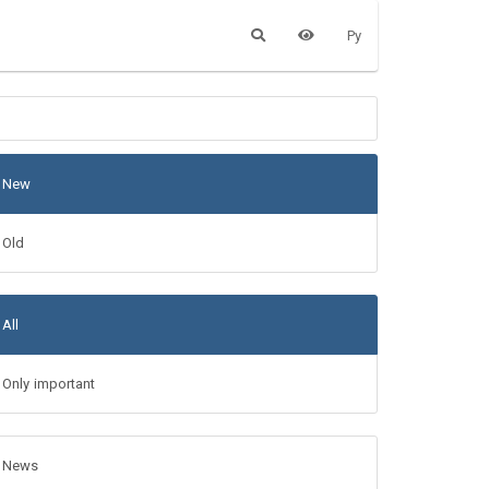
Ру
New
Old
All
Only important
News