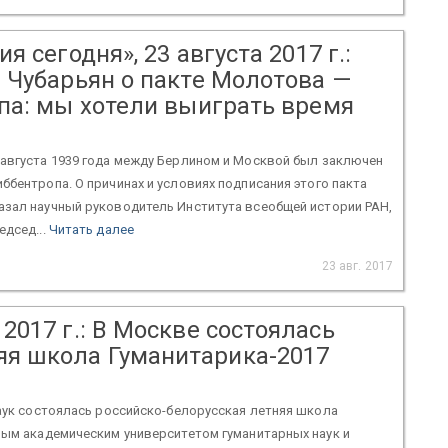
я сегодня», 23 августа 2017 г.:
 Чубарьян о пакте Молотова —
па: мы хотели выиграть время
 августа 1939 года между Берлином и Москвой был заключен
ббентропа. О причинах и условиях подписания этого пакта
азал научный руководитель Института всеобщей истории РАН,
едсед...
Читать далее
23 авг. 2017
 2017 г.: В Москве состоялась
яя школа Гуманитарика-2017
наук состоялась российско-белорусская летняя школа
ным академическим университетом гуманитарных наук и