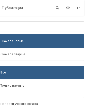
П
убликации
En
Сначала новые
Сначала старые
Все
Только важные
Новости ученого совета