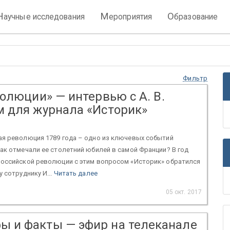
Н
М
О
аучные исследования
ероприятия
бразование
Фильтр
олюции» — интервью с А. В.
 для журнала «Историк»
ая революция 1789 года – одно из ключевых событий
ак отмечали ее столетний юбилей в самой Франции? В год
российской революции с этим вопросом «Историк» обратился
 сотруднику И...
Читать далее
05 окт. 2017
фы и факты — эфир на телеканале