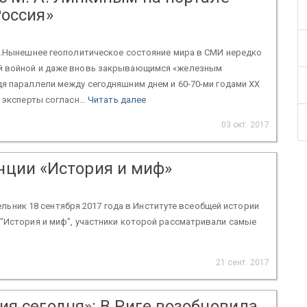
Россия»
да.Нынешнее геополитическое состояние мира в СМИ нередко
й войной и даже вновь закрывающимся «железным
я параллели между сегодняшним днем и 60-70-ми годами XX
 эксперты согласн...
Читать далее
03 окт. 2017
ции «История и миф»
дельник 18 сентября 2017 года в Институте всеобщей истории
"История и миф", участники которой рассматривали самые
21 сент. 2017
ия сегодня»: В Риге возобновила