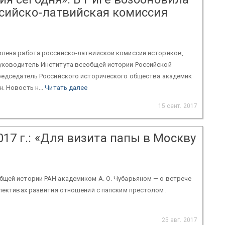
ссийско-латвийская комиссия
влена работа российско-латвийской комиссии историков,
уководитель Института всеобщей истории Российской
председатель Российского исторического общества академик
. Новость н...
Читать далее
15 сент. 2017
017 г.: «Для визита папы в Москву
щей истории РАН академиком А. О. Чубарьяном — о встрече
спективах развития отношений с папским престолом.
25 авг. 2017