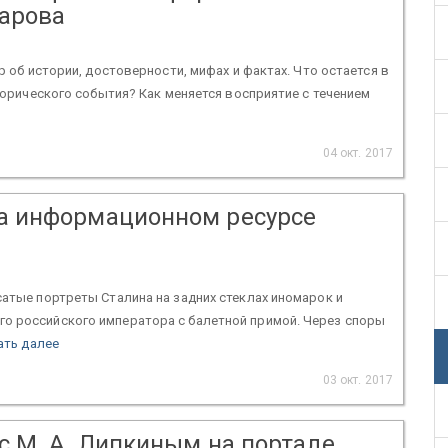
варова
р об истории, достоверности, мифах и фактах. Что остается в
сторического события? Как меняется восприятие с течением
04 окт. 2017
на информационном ресурсе
сатые портреты Сталина на задних стеклах иномарок и
о российского императора с балетной примой. Через споры
ать далее
03 окт. 2017
с М. А. Липкиным на портале