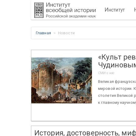
И
нститут
Главная
Новости
«Культ рев
Чудиновым
СМИ о нас
Великая французск
мировой истории. К
столетия Великой 
к главному научному
История, достоверность, ми