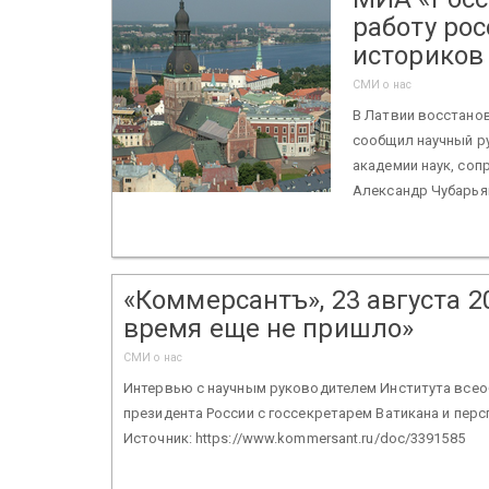
работу ро
историков
СМИ о нас
В Латвии восстано
сообщил научный р
академии наук, со
Александр Чубарьян
«Коммерсантъ», 23 августа 2
время еще не пришло»
СМИ о нас
Интервью с научным руководителем Института всеоб
президента России с госсекретарем Ватикана и пер
Источник: https://www.kommersant.ru/doc/3391585