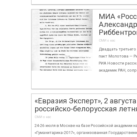
МИА «Росси
Александр
Риббентро
СМИ о нас
Двадцать третьего
пакт Молотова — Ри
РИА Новости расск
академик РАН, сопр
«Евразия Эксперт», 2 августа
российско-белорусская летн
СМИ о нас
24-26 июля в Москве на базе Российской академии 
«Гуманитарика-2017», организованная Государствен