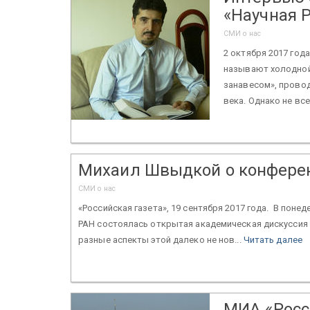
«Научная 
СМИ о нас
2 октября 2017 го
называют холодно
занавесом», провод
века. Однако не все
Михаил Швыдкой о конферен
СМИ о нас
«Российская газета», 19 сентября 2017 года. В поне
РАН состоялась открытая академическая дискуссия 
разные аспекты этой далеко не нов...
Читать далее
МИА «Росс