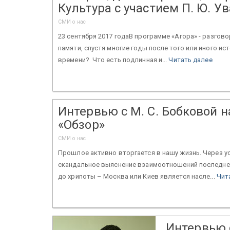
Культура с участием П. Ю. У
СМИ о нас
23 сентября 2017 годаВ программе «Агора» - разгово
памяти, спустя многие годы после того или иного и
времени? Что есть подлинная и...
Читать далее
Интервью с М. С. Бобковой 
«Обзор»
СМИ о нас
Прошлое активно вторгается в нашу жизнь. Через у
скандальное выяснение взаимоотношений последнег
до хрипоты – Москва или Киев является насле...
Чит
Интервью 