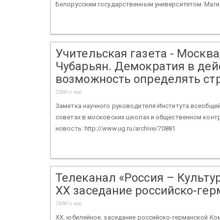
Белорусским государственным университетом. Маги.
Учительская газета - Москва,
Чубарьян. Демократия в дей
возможность определять ст
СМИ о нас
Заметка научного руководителя Института всеобщей
советах в московских школах и общественном конт
новость: http://www.ug.ru/archive/70881
Телеканал «Россия – Культур
XX заседание российско-гер
СМИ о нас
XX, юбилейное, заседание российско-германской Ко