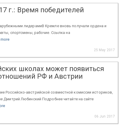
017 г.: Время победителей
 зарубежными лидерамиВ Кремле вновь получали ордена и
авты, спортсмены, рабочие. Ссылка на
 more
25 May 2017
сийских школах может появиться
 отношений РФ и Австрии
ние Российско-австрийской совместной комиссии историков,
не Дмитрий Любинский Подробнее читайте на сайте
ore
06 Jun 2017