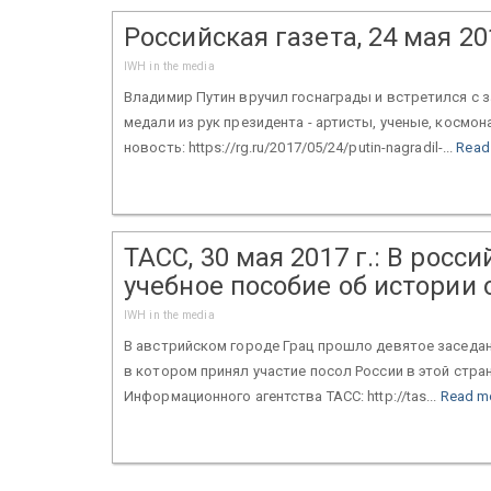
Российская газета, 24 мая 2
IWH in the media
Владимир Путин вручил госнаграды и встретился с
медали из рук президента - артисты, ученые, космон
новость: https://rg.ru/2017/05/24/putin-nagradil-...
Read
ТАСС, 30 мая 2017 г.: В рос
учебное пособие об истории
IWH in the media
В австрийском городе Грац прошло девятое заседа
в котором принял участие посол России в этой стра
Информационного агентства ТАСС: http://tas...
Read m