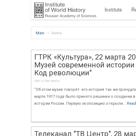
I
R
nstitute
Main
News
ГТРК «Культура», 22 марта 20
Музей современной истории 
Код революции"
IWH in the media
"Об этом музее говорят: его история так же причудли
марте 1917 года было принято решение о создании 
истории России. Первую экспозицию открыли...
Read
Телеканал "ТВ Центр", 28 мар