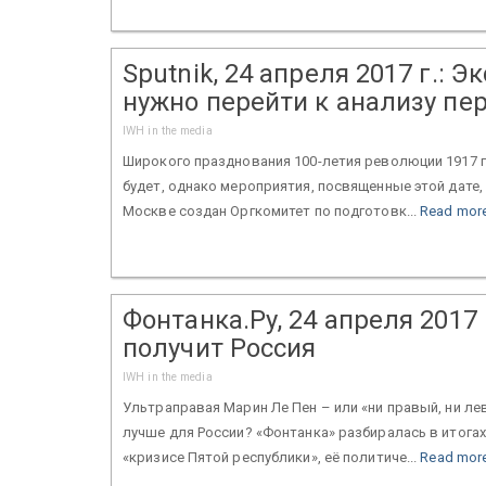
Sputnik, 24 апреля 2017 г.: 
нужно перейти к анализу пе
IWH in the media
Широкого празднования 100-летия революции 1917 г
будет, однако мероприятия, посвященные этой дате, п
Москве создан Оргкомитет по подготовк...
Read mor
Фонтанка.Ру, 24 апреля 2017
получит Россия
IWH in the media
Ультраправая Марин Ле Пен – или «ни правый, ни л
лучше для России? «Фонтанка» разбиралась в итогах 
«кризисе Пятой республики», её политиче...
Read mor