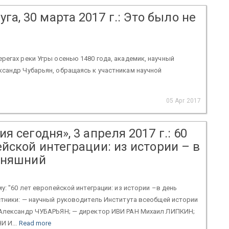
га, 30 марта 2017 г.: Это было не
егах реки Угры осенью 1480 года, академик, научный
сандр Чубарьян, обращаясь к участникам научной
05 Apr 2017
я сегодня», 3 апреля 2017 г.: 60
йской интеграции: из истории – в
дняшний
у: "60 лет европейской интеграции: из истории –в день
тники: — научный руководитель Института всеобщей истории
 Александр ЧУБАРЬЯН; — директор ИВИ РАН Михаил ЛИПКИН;
И И...
Read more