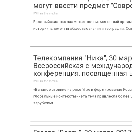
могут ввести предмет "Совр
IWH in the media
В российских школах может появиться новый предме
истории, элементы обществознания и географии. Ссыл
Телекомпания "Ника", 30 мар
Всероссийская с междунаро
конференция, посвященная 
IWH in the media
«Великое стояние на реке Угре и формирование Рос
глобальные контексты» - эта тема привлекла более 
зарубежья.