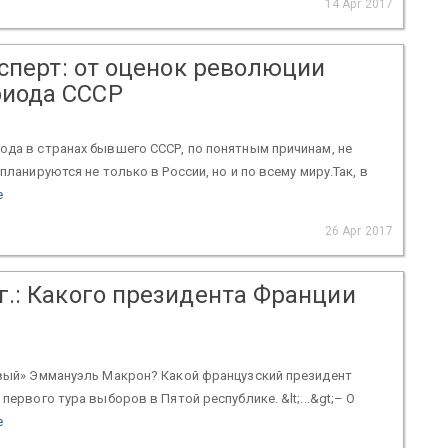
14 Apr 2017
Эксперт: от оценок революции
риода СССР
ода в странах бывшего СССР, по понятным причинам, не
ланируются не только в России, но и по всему миру.Так, в
e
26 Apr 2017
 г.: Какого президента Франции
евый» Эммануэль Макрон? Какой французский президент
первого тура выборов в Пятой республике. &lt;...&gt;– О
e