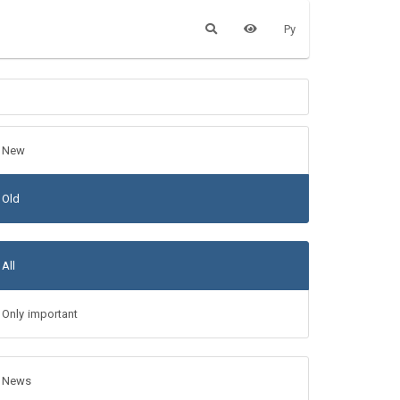
Ру
New
Old
All
Only important
News