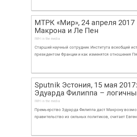
МТРК «Мир», 24 апреля 2017 г
Макрона и Ле Пен
IWH in the media
Старший научный сотрудник Института всеобщей ист
президентом Франции и как изменятся отношения Пя
Sputnik Эстония, 15 мая 201
Эдуарда Филиппа – логичны
IWH in the media
Премьерство Эдуарда Филиппа даст Макрону возмо
правительство из сильных политиков, считает Евге