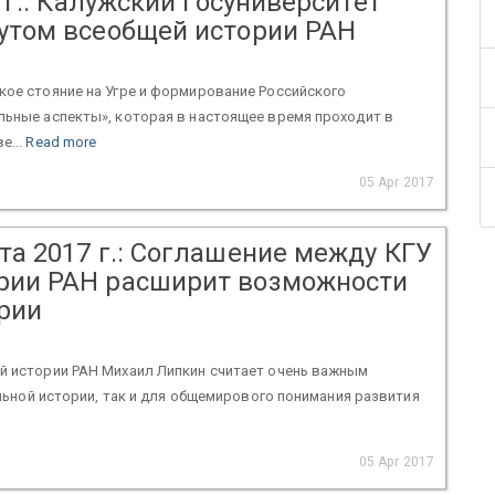
7 г.: Калужский госуниверситет
тутом всеобщей истории РАН
кое стояние на Угре и формирование Российского
льные аспекты», которая в настоящее время проходит в
е...
Read more
05 Apr 2017
та 2017 г.: Соглашение между КГУ
ории РАН расширит возможности
рии
й истории РАН Михаил Липкин считает очень важным
альной истории, так и для общемирового понимания развития
05 Apr 2017