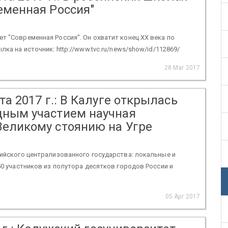
еменная Россия"
т "Современная Россия". Он охватит конец XX века по
ка на источник: http://www.tvc.ru/news/show/id/112869/
28 Mar 2017
та 2017 г.: В Калуге открылась
дным участием научная
Великому стоянию на Угре
сийского централизованного государства: локальные и
50 участников из полутора десятков городов России и
05 Apr 2017