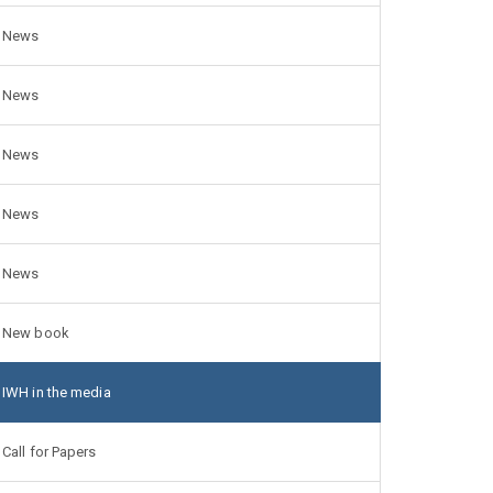
News
News
News
News
News
New book
IWH in the media
Call for Papers