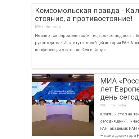
Комсомольская правда - Калу
стояние, а противостояние!
IWH in the media
Именно так определил событие, произошедшее на бер
руководитель Института всеобщей истории РАН Алек
конференции открывшейся в Калуге.
МИА «Росси
лет Европе
день сего
IWH in the media
Круглый стол на тем
сегодняшний". Учас
РАН, академик РАН
— врио директора Н