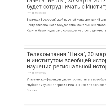
Газета "Весть", 30 марта 201
будет сотрудничать с Инсти
IWH in the media
В рамках Всероссийской научной конференции «Вели
централизованного государства: локальные и глоба
Калуге, было подписано соглашение о сотрудничеств
Телекомпания "Ника", 30 мар
и институтом всеобщей ист
изучения региональной исто
IWH in the media
Участник конференции, директор института всеобще
глубокое изучение периода Ивана III как для регион
России.