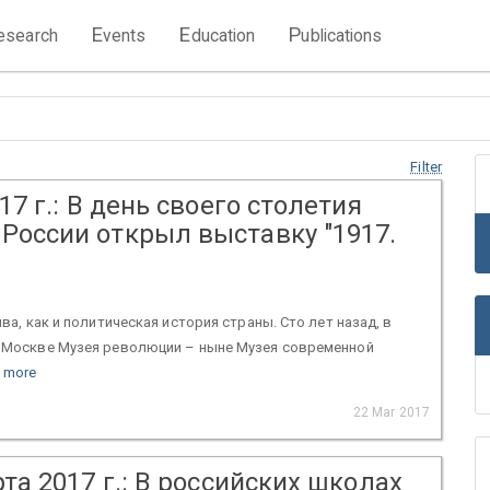
E
E
P
esearch
vents
ducation
ublications
Filter
17 г.: В день своего столетия
России открыл выставку "1917.
ва, как и политическая история страны. Сто лет назад, в
в Москве Музея революции – ныне Музея современной
 more
22 Mar 2017
та 2017 г.: В российских школах