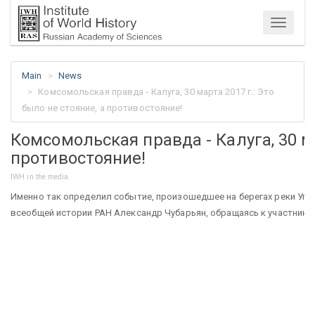
Menu
Main
News
Комсомольская правда - Калуга, 30 марта 2017 г.: Это
было не стояние, а противостояние!
Комсомольская правда - Калуга, 30 ма
противостояние!
IWH in the media
Именно так определил событие, произошедшее на берегах реки Угры
всеобщей истории РАН Александр Чубарьян, обращаясь к участника