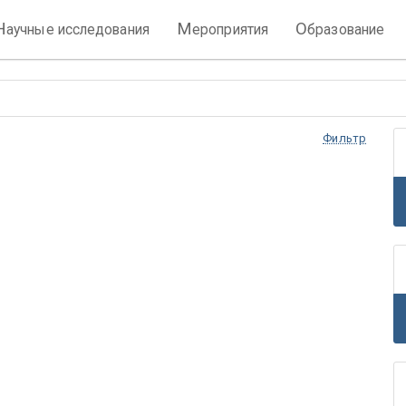
Н
М
О
аучные исследования
ероприятия
бразование
Фильтр