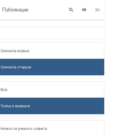
П
убликации
En
Сначала новые
Сначала старые
Все
Только важные
Новости ученого совета