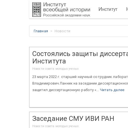
И
нститут
Главная
Новости
Состоялись защиты диссерт
Института
Новости совета молодых ученых
23 марта 2022 г. старший научный сотрудник лабора
Владимирович Ланник на заседании диссертационного
защитил диссертационную работу «...
Читать далее
Заседание СМУ ИВИ РАН
Новости совета молодых ученых