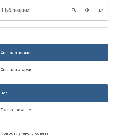
П
убликации
En
Сначала новые
Сначала старые
Все
Только важные
Новости ученого совета