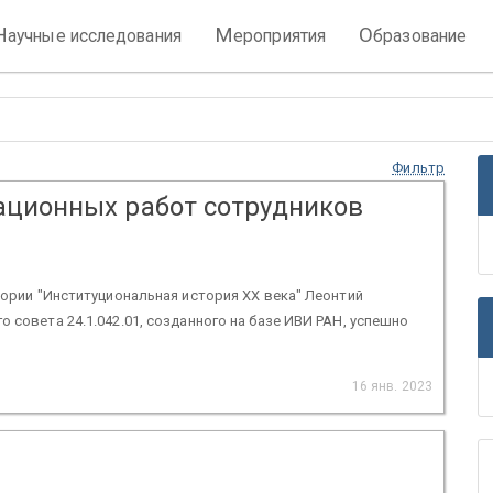
Н
М
О
аучные исследования
ероприятия
бразование
Фильтр
ационных работ сотрудников
тории "Институциональная история XX века" Леонтий
 совета 24.1.042.01, созданного на базе ИВИ РАН, успешно
16 янв. 2023