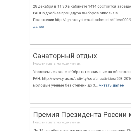
28 декабря в 11.30 в кабинете 1414 состоится зас
РАНПодробнее процедура выборов описана в
Положении http://igh.ru/system/attachments/files/000
далее
Санаторный отдых
Новости совета молодых ученых
Уважаемые коллеги!Обратите внимание на объявлен
РАН: http://www.yras.ru/activity/social-activities/593
молодые ученые без степени до 3...
Читать далее
Премия Президента России
Новости совета молодых ученых
До 15 октября ведется прием заявок на соискание