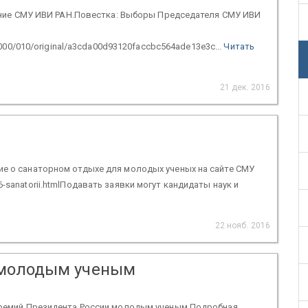
едание СМУ ИВИ РАН.Повестка: Выборы Председателя СМУ ИВИ
/000/010/original/a3cda00d93120faccbc564ade13e3c...
Читать
21 дек. 2016
ие о санаторном отдыхе для молодых ученых на сайте СМУ
-2016-sanatorii.htmlПодавать заявки могут кандидаты наук и
22 нояб. 2016
 молодым ученым
 Премий Президента России молодым ученым.Подробная