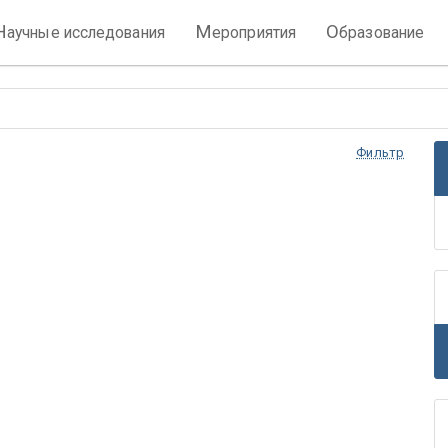
Н
М
О
аучные исследования
ероприятия
бразование
Фильтр