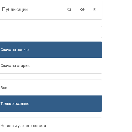
П
убликации
En
Сначала новые
Сначала старые
Все
Только важные
Новости ученого совета