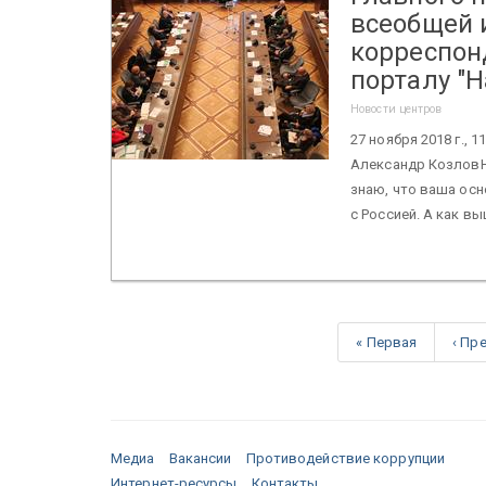
всеобщей 
корреспон
порталу "Н
Новости центров
27 ноября 2018 г.,
Александр КозловН
знаю, что ваша осн
с Россией. А как вы
« Первая
‹ Пр
Медиа
Вакансии
Противодействие коррупции
Интернет-ресурсы
Контакты