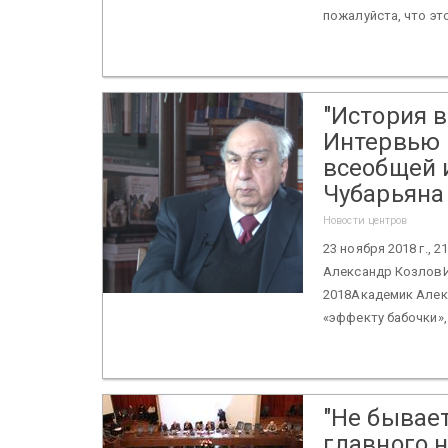
пожалуйста, что это
"История в
Интервью 
всеобщей 
Чубарьяна
Новости центров
23 ноября 2018 г.,
Александр КозловИс
2018Академик Алекс
«эффекту бабочки»,
"Не бывае
главного н