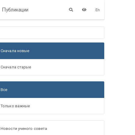
П
убликации
En
Сначала новые
Сначала старые
Все
Только важные
Новости ученого совета