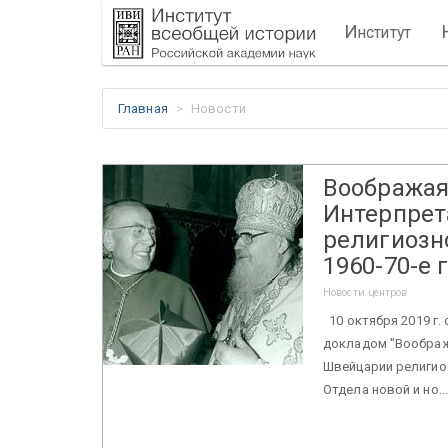
И
нститут
Главная
Новости
Воображая
Интерпрет
религиозн
1960-70-е г
Новости центров
10 октября 2019 г.
докладом "Воображ
Швейцарии религиоз
Отдела новой и но..