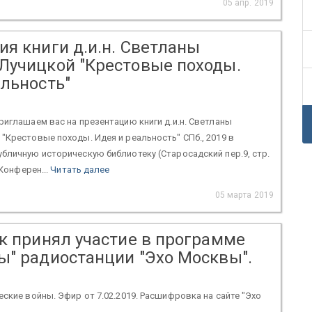
05 апр. 2019
я книги д.и.н. Светланы
Лучицкой "Крестовые походы.
альность"
риглашаем вас на презентацию книги д.и.н. Светланы
"Крестовые походы. Идея и реальность" СПб., 2019 в
бличную историческую библиотеку (Старосадский пер.9, стр.
 Конферен...
Читать далее
05 марта 2019
юк принял участие в программе
ы" радиостанции "Эхо Москвы".
еские войны. Эфир от 7.02.2019. Расшифровка на сайте "Эхо