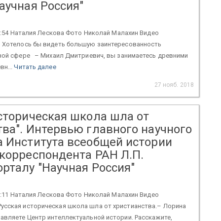
аучная Россия"
 11:54 Наталия Лескова Фото Николай Малахин Видео
Хотелось бы видеть большую заинтересованность
чной сфере – Михаил Дмитриевич, вы занимаетесь древними
вн...
Читать далее
27 нояб. 2018
историческая школа шла от
тва". Интервью главного научного
а Института всеобщей истории
-корреспондента РАН Л.П.
рталу "Научная Россия"
 20:11 Наталия Лескова Фото Николай Малахин Видео
усская историческая школа шла от христианства.– Лорина
авляете Центр интеллектуальной истории. Расскажите,