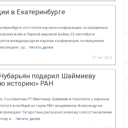
ии в Екатеринбурге
Екатеринбурге состоятся научные конференции, посвященные
овских войн и Первой мировой войны 25 сентября в
тоится международная научная конференция, посвященная
еволюция», ор...
Читать далее
07 окт. 2019
Чубарьян подарил Шаймиеву
ю историю» РАН
ля, Госсоветник РТ Минтимер Шаймиев встретился с научным
титута всеобщей истории РАН академиком Александром
й президент Татарстана рассказал ученому о восстановлении
гар и ...
Читать далее