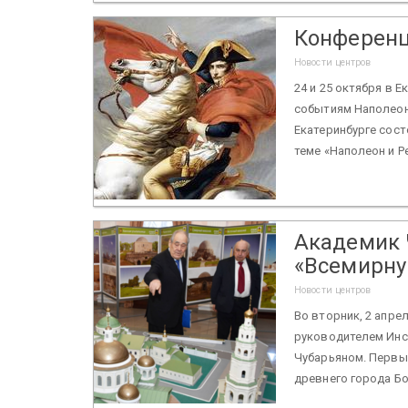
Конференц
Новости центров
24 и 25 октября в 
событиям Наполеон
Екатеринбурге сос
теме «Наполеон и Р
Академик 
«Всемирну
Новости центров
Во вторник, 2 апре
руководителем Инс
Чубарьяном. Первы
древнего города Бол