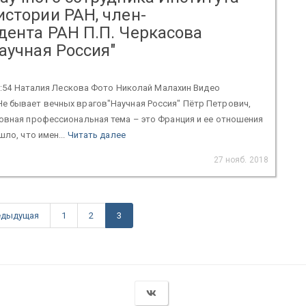
истории РАН, член-
дента РАН П.П. Черкасова
аучная Россия"
 11:54 Наталия Лескова Фото Николай Малахин Видео
е бывает вечных врагов"Научная Россия" Пётр Петрович,
овная профессиональная тема – это Франция и ее отношения
шло, что имен...
Читать далее
27 нояб. 2018
едыдущая
1
2
3