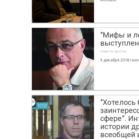
"Мифы и л
выступлен
Новости центров
3 декабря 2018 газ
"Хотелось
заинтерес
сфере". И
истории д
всеобщей 