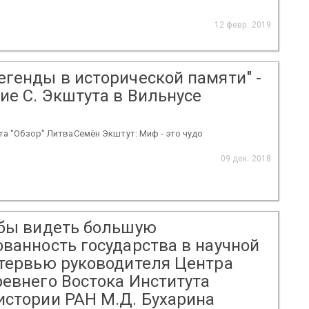
12 февр. 2019
егенды в исторической памяти" -
ие С. Экштута в Вильнусе
ета "Обзор" ЛитваСемён Экштут: Миф - это чудо
09 дек. 2018
 бы видеть большую
ованность государства в научной
нтервью руководителя Центра
ревнего Востока Института
истории РАН М.Д. Бухарина