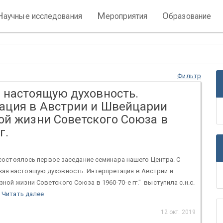
Н
М
О
аучные исследования
ероприятия
бразование
Фильтр
 настоящую духовность.
ация в Австрии и Швейцарии
ой жизни Советского Союза в
г.
 состоялось первое заседание семинара нашего Центра. С
ая настоящую духовность. Интерпретация в Австрии и
ной жизни Советского Союза в 1960-70-е гг." выступила с.н.с.
.
Читать далее
12 окт. 2019