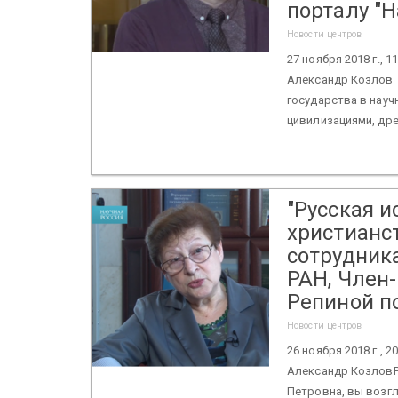
порталу "Н
Новости центров
27 ноября 2018 г.,
Александр Козлов 
государства в нау
цивилизациями, дре
"Русская 
христианс
сотрудник
РАН, Член
Репиной по
Новости центров
26 ноября 2018 г.,
Александр КозловР
Петровна, вы возгл