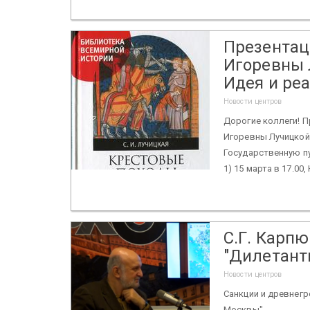
Презентаци
Игоревны 
Идея и ре
Новости центров
Дорогие коллеги! П
Игоревны Лучицкой 
Государственную пу
1) 15 марта в 17.00,
С.Г. Карп
"Дилетант
Новости центров
Санкции и древнегр
Москвы"