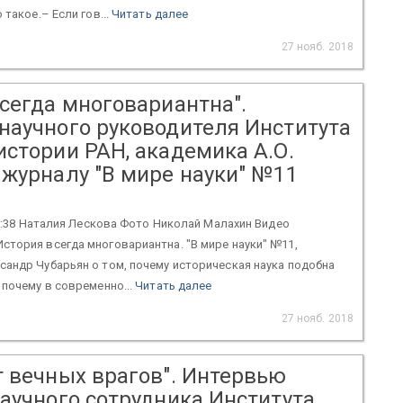
 такое.– Если гов...
Читать далее
27 нояб. 2018
сегда многовариантна".
научного руководителя Института
истории РАН, академика А.О.
 журналу "В мире науки" №11
 21:38 Наталия Лескова Фото Николай Малахин Видео
тория всегда многовариантна. "В мире науки" №11,
андр Чубарьян о том, почему историческая наука подобна
 почему в современно...
Читать далее
27 нояб. 2018
т вечных врагов". Интервью
аучного сотрудника Института