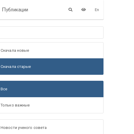
П
убликации
En
Сначала новые
Сначала старые
Все
Только важные
Новости ученого совета