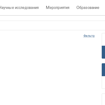
Н
М
О
аучные исследования
ероприятия
бразование
Фильтр