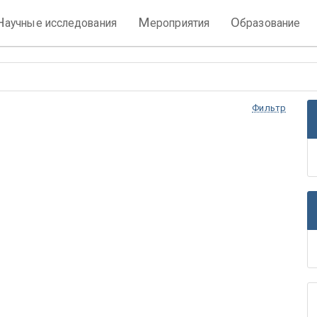
Н
М
О
аучные исследования
ероприятия
бразование
Фильтр