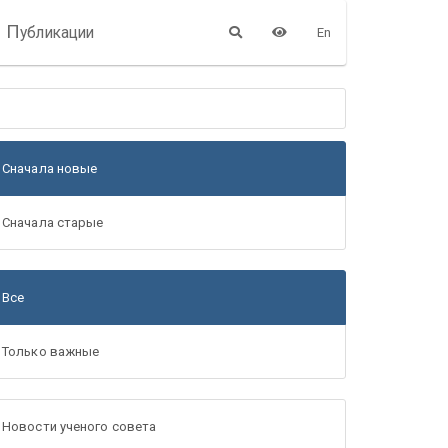
П
убликации
En
Сначала новые
Сначала старые
Все
Только важные
Новости ученого совета