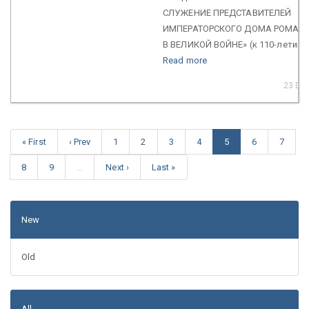
СЛУЖЕНИЕ ПРЕДСТАВИТЕЛЕЙ
ИМПЕРАТОРСКОГО ДОМА РОМАН
В ВЕЛИКОЙ ВОЙНЕ» (к 110-летию ..
Read more
23 De
« First
‹ Prev
1
2
3
4
5
6
7
8
9
…
Next ›
Last »
New
Old
All