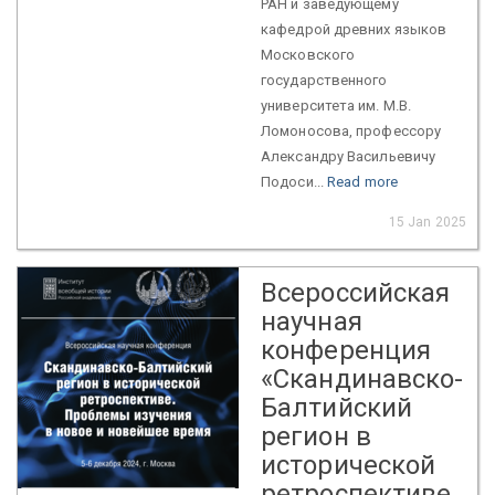
РАН и заведующему
кафедрой древних языков
Московского
государственного
университета им. М.В.
Ломоносова, профессору
Александру Васильевичу
Подоси...
Read more
15 Jan 2025
Всероссийская
научная
конференция
«Скандинавско-
Балтийский
регион в
исторической
ретроспективе.