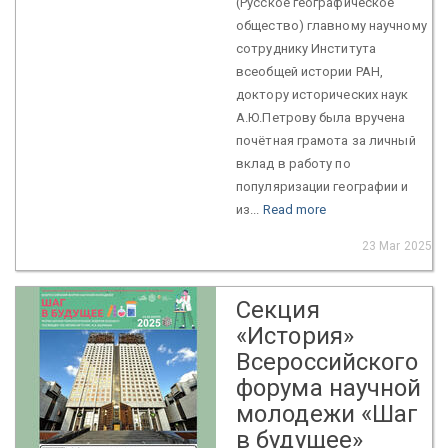
(Русское географическое
общество) главному научному
сотруднику Института
всеобщей истории РАН,
доктору исторических наук
А.Ю.Петрову была вручена
почётная грамота за личный
вклад в работу по
популяризации географии и
из...
Read more
23 Mar 2025
Секция
«История»
Всероссийского
форума научной
молодежи «Шаг
в будущее»