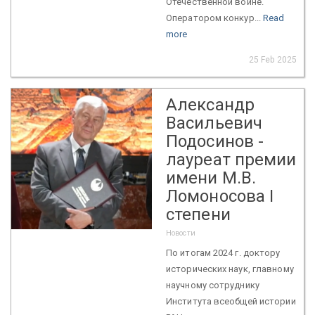
Отечественной войне.
Оператором конкур...
Read
more
25 Feb 2025
Александр
Васильевич
Подосинов -
лауреат премии
имени М.В.
Ломоносова I
степени
Новости
По итогам 2024 г. доктору
исторических наук, главному
научному сотруднику
Института всеобщей истории