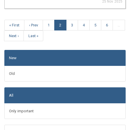
25 Nov 2025
« First
‹ Prev
1
2
3
4
5
6
…
Next ›
Last »
New
Old
All
Only important