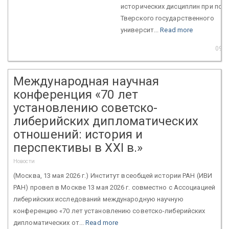
исторических дисциплин при по
Тверского государственного
университ...
Read more
09 J
Международная научная
конференция «70 лет
установлению советско-
либерийских дипломатических
отношений: история и
перспективы в XXI в.»
Новости
(Москва, 13 мая 2026 г.) Институт всеобщей истории РАН (ИВИ
РАН) провел в Москве 13 мая 2026 г. совместно с Ассоциацией
либерийских исследований международную научную
конференцию «70 лет установлению советско-либерийских
дипломатических от...
Read more