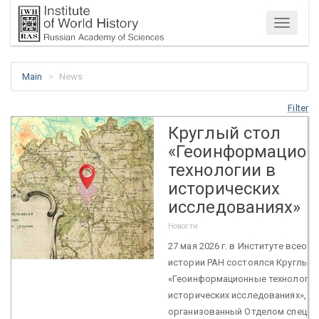
Menu
Main
News
Filter
Круглый стол
«Геоинформацио
технологии в
исторических
исследованиях»
Новости
27 мая 2026 г. в Институте всеоб
истории РАН состоялся Круглый 
«Геоинформационные технологии
исторических исследованиях»,
организованный Отделом специа