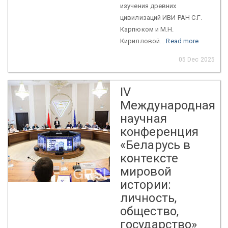
изучения древних
цивилизаций ИВИ РАН С.Г.
Карпюком и М.Н.
Кирилловой...
Read more
05 Dec 2025
IV
Международная
научная
конференция
«Беларусь в
контексте
мировой
истории:
личность,
общество,
государство»