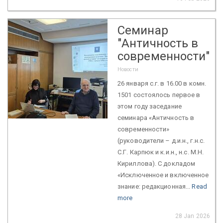
Семинар
"Античность в
современности"
Новости
26 января с.г. в 16.00 в комн.
1501 состоялось первое в
этом году заседание
семинара «Античность в
современности»
(руководители – д.и.н., г.н.с.
С.Г. Карпюк и к.и.н., н.с. М.Н.
Кириллова). С докладом
«Исключенное и включенное
знание: редакционная...
Read
more
28 Jan 2026