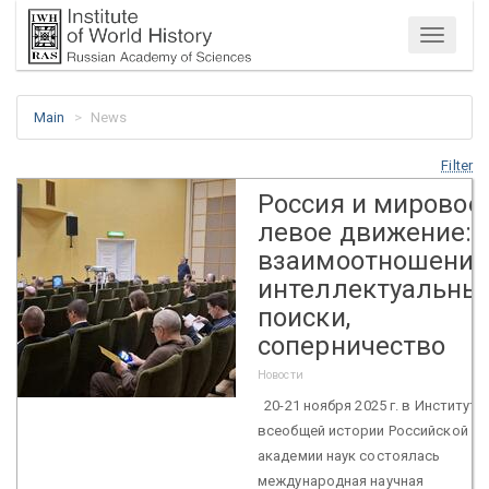
Menu
Main
News
Filter
Россия и мировое
левое движение:
взаимоотношения
интеллектуальны
поиски,
соперничество
Новости
20-21 ноября 2025 г. в Институте
всеобщей истории Российской
академии наук состоялась
международная научная