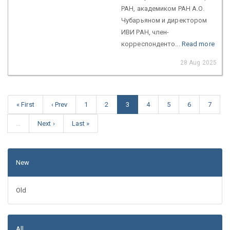
РАН, академиком РАН А.О.
Чубарьяном и директором
ИВИ РАН, член-
корреспонденто...
Read more
28 Aug 2025
« First
‹ Prev
1
2
3
4
5
6
7
…
Next ›
Last »
New
Old
All