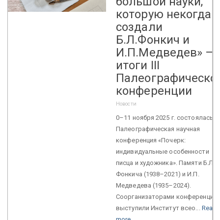
большой науки,
которую некогда
создали
Б.Л.Фонкич и
И.П.Медведев» –
итоги III
Палеографическо
конференции
Новости
0–11 ноября 2025 г. состоялась III
Палеографическая научная
конференция «Почерк:
индивидуальные особенности
писца и художника». Памяти Б.Л.
Фонкича (1938–2021) и И.П.
Медведева (1935–2024).
Соорганизаторами конференции
выступили Институт всео...
Read
more