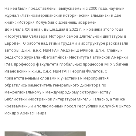
На ней были представлены: выпускаемый с 2000 года, научный
журнал «Латиноамериканский исторический альманах» и две
книги: «История Колумбии с древнейших времен
до начала XXI века», вышедшая в 2022 г., и новинка этого года
«Португалия Салазара: История самой длительной диктатуры в
Европе». О работе над этими трудами и их структуре рассказали
авторы: д.и.н., в.н.с. ИВИ РАН Андрей Щелчков, д.п.н., главный
редактор журнала «Iberoamérica» Института Латинской Америки
РАН, профессор факультета глобальных процессов МГУ Збигнев
Ивановский и к.и.н., с.н.с. ИВИ РАН Георгий Филатов. С
приветственными словами к участникам мероприятия
обратились заместитель генерального директора по
межрегиональному и международному сотрудничеству
Библиотеки иностранной литературы Мигель Паласио, а также
чрезвычайный и полномочный посол Республики Колумбия Эктор
Исидро Аренас Нейра.