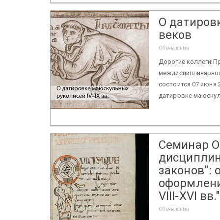
О датиров
веков
Объявления
Дорогие коллеги!Пр
междисциплинарног
состоится 07 июня 20
датировке маюскуль
Семинар О
дисциплин:
законов”: 
оформлени
VIII-XVI вв."
Объявления