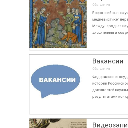
Объявления
Всероссийская нау
медиевистике" перен
Международная нау
дисциплины в совре
Вакансии
Объявления
Федеральное госуд
истории Российской
должностей научны
результатами конку
Видеозапи