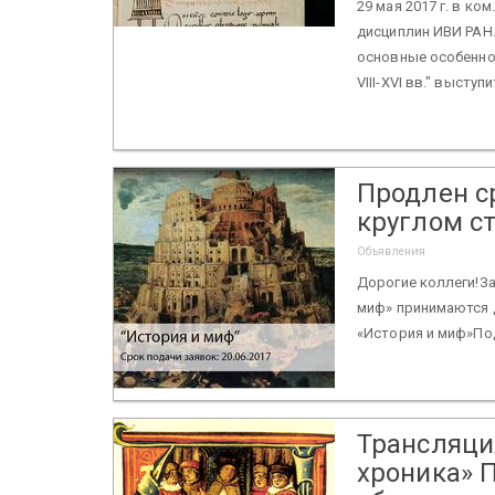
29 мая 2017 г. в к
дисциплин ИВИ РАН.
основные особенно
VIII-XVI вв." выступит
Продлен ср
круглом ст
Объявления
Дорогие коллеги!За
миф» принимаются до
«История и миф»По
Трансляци
хроника» 