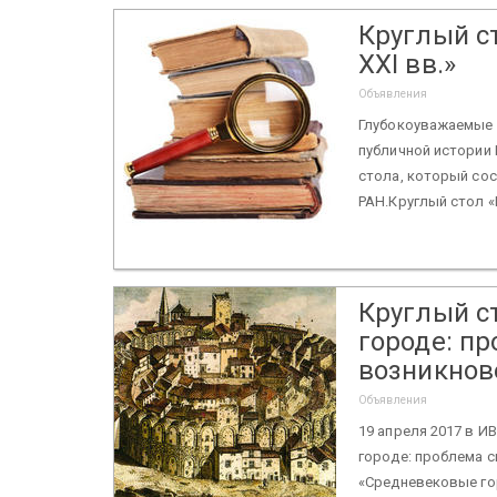
Круглый ст
XXI вв.»
Объявления
Глубокоуважаемые 
публичной истории 
стола, который сос
РАН.Круглый стол «Н
Круглый с
городе: п
возникнов
Объявления
19 апреля 2017 в 
городе: проблема с
«Средневековые го