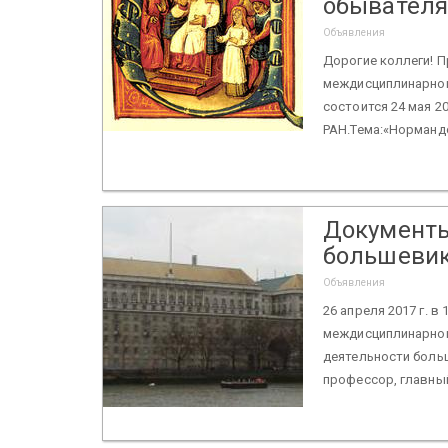
обывателя
Объявления
Дорогие коллеги! П
междисциплинарног
состоится 24 мая 201
РАН.Тема:«Нормандс
Документы
большевико
Объявления
26 апреля 2017 г. в 
междисциплинарног
деятельности больш
профессор, главный