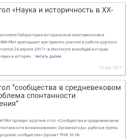
ол «Наука и историчность в XX-
коллеги!Лаборатория исторической эпистемологии и
ИВИ РАН приглашает вас принять участие в работе круглого
тоится 24 апреля 2017 г. в Институте всеобщей истории
аука и историч...
Читать далее
16 апр. 2017
тол "сообщества в средневековом
роблема спонтанности
ения"
ИВИ РАН пройдет круглый стол «Сообщества в средневековом
понтанности возникновения».Организаторы: рабочая группа
родские сообщества» (проект РНФ 16-18-