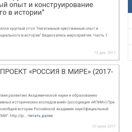
ый опыт и конструирование
го в истории"
тоялся круглый стол "Негативный чувственный опыт и
циального в истории" Видеозапись мероприятия: Часть 1:
16 дек. 2017
РОЕКТ «РОССИЯ В МИРЕ» (2017-
твия развитию Академической науки и образованию
тивных исторических исследований» (ассоциация «ИПИИ») При
 всеобщей истории Российской академии наукОфициальный
И": http://ip...
Читать далее
07 июля 2017