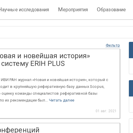
Н
М
О
аучные исследования
ероприятия
бразование
Фильтр
овая и новейшая история»
 систему ERIH PLUS
 ИВИ РАН журнал «Новая и новейшая история», который с
ходит в крупнейшую реферативную базу данных Scopus,
 оценку команды специалистов реферативной базы
 по их рекомендации был...
Читать далее
01 авг. 2021
онференций