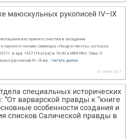
ке маюскульных рукописей IV–IX
иглашаем вас принять участие в заседании
о научного онлайн семинара «Люди и тексты», которое
17 г. в ауд. 1427 (14 этаж) в 16.00 в ИВИ РАН. Тема: О
ных рукописей IV–IX ве...
Читать далее
01 июня 2017
тдела специальных исторических
 "От варварской правды к “книге
основные особенности создания и
я списков Салической правды в