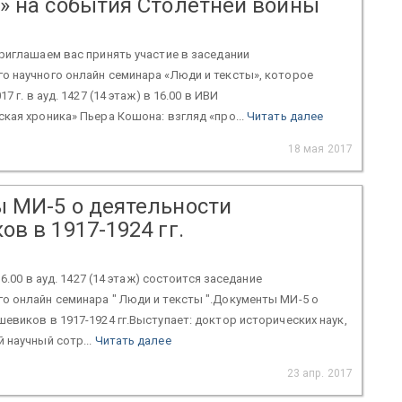
» на события Столетней войны
риглашаем вас принять участие в заседании
о научного онлайн семинара «Люди и тексты», которое
7 г. в ауд. 1427 (14 этаж) в 16.00 в ИВИ
кая хроника» Пьера Кошона: взгляд «про...
Читать далее
18 мая 2017
 МИ-5 о деятельности
в в 1917-1924 гг.
16.00 в ауд. 1427 (14 этаж) состоится заседание
о онлайн семинара " Люди и тексты ".Документы МИ-5 о
евиков в 1917-1924 гг.Выступает: доктор исторических наук,
 научный сотр...
Читать далее
23 апр. 2017