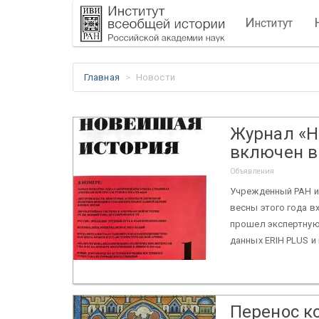
И
нститут
Главная
Новости
Журнал «Н
включен в
Объявления
Учрежденный РАН и
весны этого года в
прошел экспертную
данных ERIH PLUS и
Перенос к