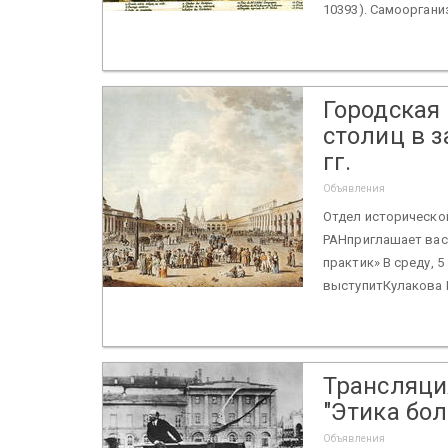
10393). Самооргани
Городская
столиц в з
гг.
Объявления
Отдел историческо
РАНприглашает вас
практик» В среду, 5 
выступитКулакова И
Трансляци
"Этика бо
Объявления