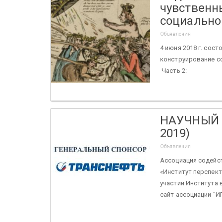
чувственн
социально
Объявления
4 июня 2018 г. сос
конструирование со
Часть 2:
НАУЧНЫЙ П
2019)
Объявления
Ассоциация содейс
«Институт перспек
участии Института
сайт ассоциации "ИПИ