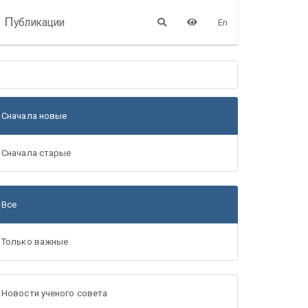
П
убликации
En
Сначала новые
Сначала старые
Все
Только важные
Новости ученого совета