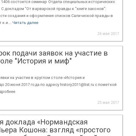
ом. 1406 состоится семинар Отдела специальных исторических
 С докладом "От варварской правды к “книге законов”:
сти создания и оформления списков Салической правды в
 к.и....
Читать далее
26 мая 2017
ок подачи заявок на участие в
оле "История и миф"
явки на участие в круглом столе «История и
 20 июня 2017 года по адресу history2011@list.ru с пометкой
дробнее
25 мая 2017
я доклада «Нормандская
Пьера Кошона: взгляд «простого