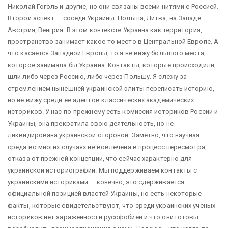
Николай Гоголь и другие, но они связаны всеми нитями с Россией.
Второй аспект — соседи Украины: Польша, Литва, на Западе —
Австрия, Венгрия. В этом контексте Украина как территория,
пространство занимает какое-то место в Центральной Европе. А
что касается Западной Европы, то я не вижу большого места,
которое занимала бы Украина. Контакты, которые происходили,
шли либо через Россию, либо через Польшу. Я слежу за
стремлением нынешней украинской элиты переписать историю,
но не вижу среди ее адептов классических академических
историков. У нас по-прежнему есть комиссия историков России и
Украины, она прекратила свою деятельность, но не
ликвидирована украинской стороной. Заметно, что научная
среда во многих случаях не вовлечена в процесс пересмотра,
отказа от прежней концепции, что сейчас характерно для
украинской историографии. Мы поддерживаем контакты с
украинскими историками — конечно, это сдерживается
официальной позицией властей Украины, но есть некоторые
факты, которые свидетельствуют, что среди украинских ученых-
историков нет зараженности русофобией и что они готовы