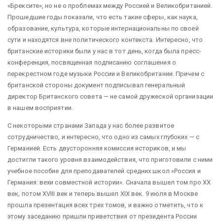
«Брексите», но не о проблемах между Россией и Великобританией.
Прошедшие годы показали, что есть такие сферы, как наука,
образование, культура, которые интернациональны по своей
сути и находятся вне политического контекста. Интересно, что
британские историки были у нас в тот день, когда была пресс-
конференция, посвященная подписанию соглашения о
перекрестном годе музыки России и Великобритании. Причем с
британской стороны документ подписывал генеральный
директор Британского совета — не самой дружеской организации
в нашем восприятии.
С некоторыми странами Запада у нас более развитое
сотрудничество, и интересно, что одно из самых глубоких — с
Германией. Есть двусторонняя комиссия историков, и мы
достигли такого уровня взаимодействия, что приготовили с ними
учебное пособие для преподавателей средних школ «Россия и
Германия: вехи совместной истории». Сначала вышел том про XX
век, потом XVIII век и теперь вышел XIX век. 9 июля в Москве
прошла презентация всех трех томов, и важно отметить, что к
этому заседанию пришли приветствия от президента России