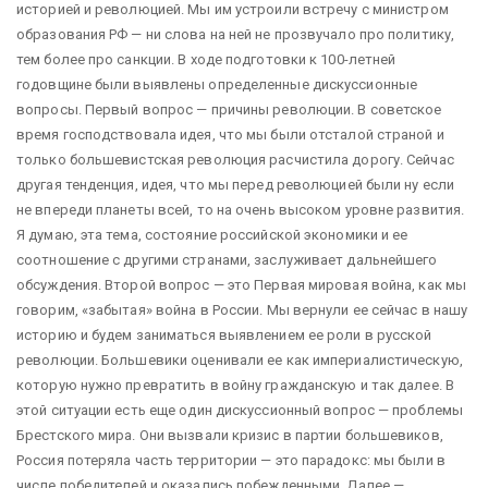
историей и революцией. Мы им устроили встречу с министром
образования РФ — ни слова на ней не прозвучало про политику,
тем более про санкции. В ходе подготовки к 100-летней
годовщине были выявлены определенные дискуссионные
вопросы. Первый вопрос — причины революции. В советское
время господствовала идея, что мы были отсталой страной и
только большевистская революция расчистила дорогу. Сейчас
другая тенденция, идея, что мы перед революцией были ну если
не впереди планеты всей, то на очень высоком уровне развития.
Я думаю, эта тема, состояние российской экономики и ее
соотношение с другими странами, заслуживает дальнейшего
обсуждения. Второй вопрос — это Первая мировая война, как мы
говорим, «забытая» война в России. Мы вернули ее сейчас в нашу
историю и будем заниматься выявлением ее роли в русской
революции. Большевики оценивали ее как империалистическую,
которую нужно превратить в войну гражданскую и так далее. В
этой ситуации есть еще один дискуссионный вопрос — проблемы
Брестского мира. Они вызвали кризис в партии большевиков,
Россия потеряла часть территории — это парадокс: мы были в
числе победителей и оказались побежденными. Далее —