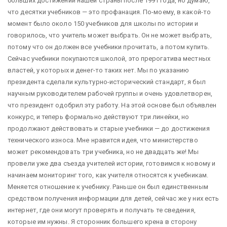
больших достижений нашей страны после 1991 года, но думаю,
что десятки учебников — это профанация. По-моему, в какой-то
момент было около 150 учебников для школы по истории и
говорилось, что учитель может выбрать. Он не может выбрать,
потому что он должен все учебники прочитать, а потом купить.
Сейчас учебники покупаются школой, это прерогатива местных
властей, у которых и денег-то таких нет. Мы по указанию
президента сделали культурно-исторический стандарт, я был
научным руководителем рабочей группы и очень удовлетворен,
что президент одобрил эту работу. На этой основе был объявлен
конкурс, и теперь формально действуют три линейки, но
продолжают действовать и старые учебники — до достижения
технического износа. Мне нравится идея, что министерство
может рекомендовать три учебника, но не двадцать же! Мы
провели уже два съезда учителей истории, готовимся к новому и
начинаем мониторинг того, как учителя относятся к учебникам.
Меняется отношение к учебнику. Раньше он был единственным
средством получения информации для детей, сейчас же у них есть
интернет, где они могут проверять и получать те сведения,
которые им нужны. Я сторонник большего крена в сторону