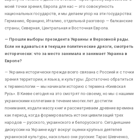
моей точки зрения, Европа для нас — это совокупность
национальных государств, и мы делаем упор на эти государства:
Германию, Францию, Италию, отдельный разговор — балканские
страны, Северная, Центральная и Восточная Европа.
— Прошли выборы президента Украины и Верховной рады.
Если не вдаваться в текущие политические дрязги, смотреть
исторически: что за место занимала и занимает Украина в
Европе?
— Украина исторически прежде всего связана с Россией и с точки
зрения территории, и языка, и культуры. Достаточно обратиться
к терминологии — мы начинали историю с термина «Киевская
Русь». В Киеве сегодня на это смотрят по-своему, но мы с нашими
украинскими коллегами в течение многих лет достигли
понимания, издали массу книг и рассматриваем древние времена
как период, когда формировались истоки цивилизаций трех
народов — русского, украинского и белорусского. Сегодняшние
дискуссии на Украине идут вокруг оценки крупных деятелей
украинской культуры, насколько они русские: Тарас Шевченко,