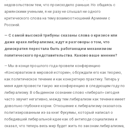
недовольством тем, что происходило раньше. Но общаясь с
армянскими учеными, я ни разу не слышал ни одного
критического слова на тему взаимоотношений Армении с
Россией.
— С самой высокой трибуны сказаны слова о кризисе или
даже крахе либерализма; идут и разговоры о том, что
демократия перестала быть работающим механизмом
политического представительства. Каково ваше мнение?
— Мы в конце прошлого года провели конференцию
«Консерватизм в мировой истории», обсуждали его как теорию,
как политическое течение и как конкретную практику. Теперь у
меня идея провести такую же конференцию в следующем году по
либерализму. В обыденном сознании слово «либерал» сегодня
часто звучит негативно, между тем либерализм как течение имеет
довольно глубокие корни. Отношение к либерализму оказалось
политизированным из-за книг Фукуямы, который написал о
победившей либеральной идее как об антиподе социализма и
сказал, что теперь весь мир будет жить по законам либерализма,