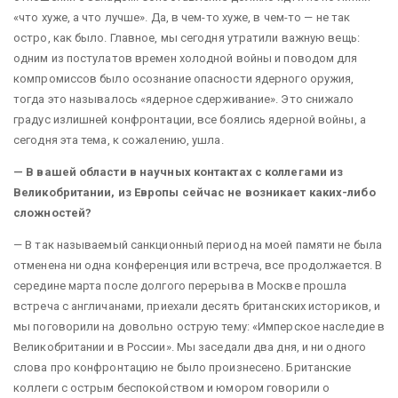
«что хуже, а что лучше». Да, в чем-то хуже, в чем-то — не так
остро, как было. Главное, мы сегодня утратили важную вещь:
одним из постулатов времен холодной войны и поводом для
компромиссов было осознание опасности ядерного оружия,
тогда это называлось «ядерное сдерживание». Это снижало
градус излишней конфронтации, все боялись ядерной войны, а
сегодня эта тема, к сожалению, ушла.
— В вашей области в научных контактах с коллегами из
Великобритании, из Европы сейчас не возникает каких-либо
сложностей?
— В так называемый санкционный период на моей памяти не была
отменена ни одна конференция или встреча, все продолжается. В
середине марта после долгого перерыва в Москве прошла
встреча с англичанами, приехали десять британских историков, и
мы поговорили на довольно острую тему: «Имперское наследие в
Великобритании и в России». Мы заседали два дня, и ни одного
слова про конфронтацию не было произнесено. Британские
коллеги с острым беспокойством и юмором говорили о