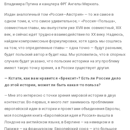
Владимира Путина и канцлера ФРГ Ангелы Меркель.
Издан аналогичный том «Россия—Австрия» — то же самое в
одном томе, и, что самое удивительное,— «Россия—Польша»,
совместные главы, мы выпустили уже XVIII век совместный, XIX
век, и сейчас идет трудное взаимодействие по XX веку. Надеюсь,
найдем компромиссные формулировки, хотя здесь мы сошлись
на том, что определенные главы — одна точно — будут разными,
будет польский автор и будет наш. Мы условились, что в спорных
случаях будет указано, что польские историки на эту проблему
имеют такую точку зрения, а в России существует другая.
— Кстати, как вам нравится «Брексит»? Есть ли России дело
до этой истории, может ли быть какая-то польза?
— Мне это интересно с точки зрения мировой истории в двух
контекстах. Во-первых, я много лет занимаюсь проблемами
европейской идеи в истории и проектами объединения Европы,
моя последняя книга «Европейская идея и Россия» вышла в
Лондоне на английском языке, в Берлине — на немецком и в
Париже — на французском. Европейский союз — это большое