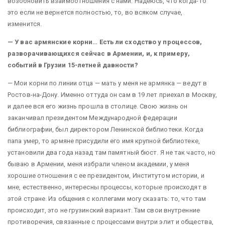
возобновить взаимоотношения с нами. Надеюсь, что когда-то
это если не вернется полностью, то, во всяком случае,
изменится.
— У вас армянские корни… Есть ли сходство у процессов,
разворачивающихся сейчас в Армении, и, к примеру,
событий в Грузии 15-летней давности?
— Мои корни по линии отца — мать у меня не армянка — ведут в
Ростов-на-Дону. Именно оттуда он сам в 19 лет приехал в Москву,
и далее вся его жизнь прошла в столице. Свою жизнь он
заканчивал президентом Международной федерации
библиографии, был директором Ленинской библиотеки. Когда
папа умер, то армяне присудили его имя крупной библиотеке,
установили два года назад там памятный бюст. Я не так часто, но
бываю в Армении, меня избрали членом академии, у меня
хорошие отношения с ее президентом, Институтом истории, и
мне, естественно, интересны процессы, которые происходят в
этой стране. Из общения с коллегами могу сказать: то, что там
происходит, это не грузинский вариант. Там свои внутренние
противоречия, связанные с процессами внутри элит и общества,