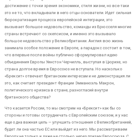
достижение с точки зрения экономики, стиля жизни, но все-таки
это не то, что вкладывали в него отцы-основатели. Идет сильная
бюрократизация процесса европейской интеграции, это
вызывает большое недовольство, команды из Брюсселя многие
страны встречают со скепсисом, и именно это вызывало
большое недовольство у Великобритании. Англия всю жизнь
занимала особое положение в Европе, а парадокс состоит в том,
что впервые после войны публично сформулировал идею
объединения Европы Уинстон Черчилль, выступая в Цюрихе, но
страна долгое время в Евросоюз не вступала. Но насколько
«Брексит» отвечает британским интересам и не демонстрация ли
это, как считает президент Франции Эмманюэль Макрон,
политического кризиса в стране, разногласий внутри
британского общества?
Что касается России, то мы смотрим на «Брексит» как бы со
стороны и готовы сотрудничать с Европейским союзом, и у нас
еще одна важная цель — улучшить отношения с Великобританией,
будет ли она частью ЕС или выйдет из него. Мы рассматриваем
Европу не только и даже не столько через призму Евросоюза. С