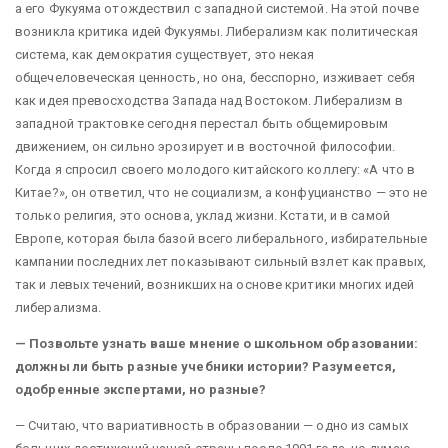
а его Фукуяма отождествил с западной системой. На этой почве
возникла критика идей Фукуямы. Либерализм как политическая
система, как демократия существует, это некая
общечеловеческая ценность, но она, бесспорно, изживает себя
как идея превосходства Запада над Востоком. Либерализм в
западной трактовке сегодня перестал быть общемировым
движением, он сильно эрозирует и в восточной философии.
Когда я спросил своего молодого китайского коллегу: «А что в
Китае?», он ответил, что не социализм, а конфуцианство — это не
только религия, это основа, уклад жизни. Кстати, и в самой
Европе, которая была базой всего либерального, избирательные
кампании последних лет показывают сильный взлет как правых,
так и левых течений, возникших на основе критики многих идей
либерализма.
— Позвольте узнать ваше мнение о школьном образовании:
должны ли быть разные учебники истории? Разумеется,
одобренные экспертами, но разные?
— Считаю, что вариативность в образовании — одно из самых