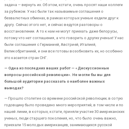
задача — вернуть их. Об этом, кстати, очень просят наши коллеги
за рубежом. У нас были так называемые соглашения о
безвалютных обменах, в рамках которых ученые ездили друг к
другу. Сейчас этого нет, и сейчас ведутся разговоры о
восстановлении. А то к нам не могут приехать даже белорусы,
потому что нет соглашения, а что говорить о других ученых! У нас
были соглашения с Германией, Австрией, Италией,
Великобританией, и они все готовы возобновить их, но особенно
это касается стран СНГ.
— Одна из последних ваших работ — «Дискуссионные
вопросы российской революции». Не могли бы вы для
большой аудитории рассказать о наиболее важных
выводах?
— Прошло столетие со времени российской революции; в сотую
годовщину было проведено много мероприятий, в том числе и по
нашей линии, в которых, кстати, приняли участие 30 американских
ученых, люди старшего поколения, но, что было очень важно,
приехали 15 молодых американцев, занимающихся русской