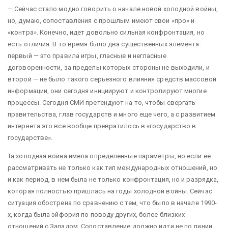
— Сейчас стало модно говорить о начале новой холодной войны,
но, думаю, сопоставления с прошлым имеют свои «про» и
«контра». Конечно, идет довольно сильная конфронтация, но
есть отличия. В то время было два существенных элемента:
первый — это правила игры, гласные и негласные
договоренности, за пределы которых стороны не выходили, и
второй — не было такого серьезного влияния средств массовой
информации, они сегодня инициируют и контролируют многие
процессы. Сегодня СМИ претендуют на то, чтобы свергать
правительства, глав государств и много еще чего, а с развитием
интернета это все вообще превратилось в «государство в
государстве».
Та холодная война имела определенные параметры, но если ее
рассматривать не только как тип международных отношений, но
и как период, в нем была не только конфронтация, но и разрядка,
которая полностью пришлась на годы холодной войны. Сейчас
ситуация обострена по сравнению с тем, что было в начале 1990-
х, когда была эйфория по поводу других, более близких
отношений с Западом. Сопоставление должно идти не по линии