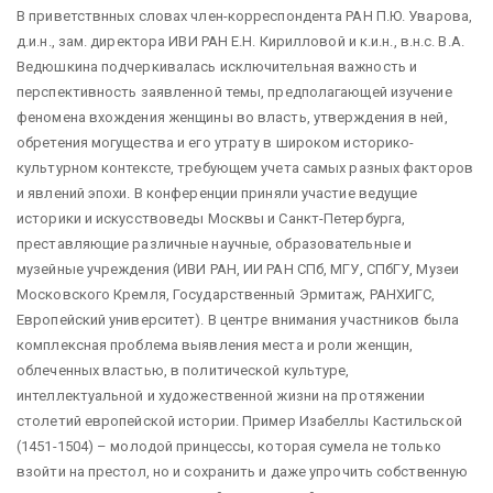
В приветствнных словах член-корреспондента РАН П.Ю. Уварова,
д.и.н., зам. директора ИВИ РАН Е.Н. Кирилловой и к.и.н., в.н.с. В.А.
Ведюшкина подчеркивалась исключительная важность и
перспективность заявленной темы, предполагающей изучение
феномена вхождения женщины во власть, утверждения в ней,
обретения могущества и его утрату в широком историко-
культурном контексте, требующем учета самых разных факторов
и явлений эпохи. В конференции приняли участие ведущие
историки и искусствоведы Москвы и Санкт-Петербурга,
преставляющие различные научные, образовательные и
музейные учреждения (ИВИ РАН, ИИ РАН СПб, МГУ, СПбГУ, Музеи
Московского Кремля, Государственный Эрмитаж, РАНХИГС,
Европейский университет). В центре внимания участников была
комплексная проблема выявления места и роли женщин,
облеченных властью, в политической культуре,
интеллектуальной и художественной жизни на протяжении
столетий европейской истории. Пример Изабеллы Кастильской
(1451-1504) – молодой принцессы, которая сумела не только
взойти на престол, но и сохранить и даже упрочить собственную