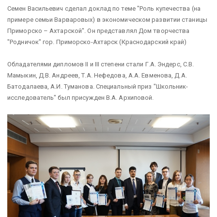
Семен Васильевич сделал доклад по теме "Роль купечества (на
примере семьи Варваровых) в экономическом развитии станицы
Приморско – Ахтарской". Он представлял Дом творчества
"Родничок" гор. Приморско-Ахтарск (Краснодарский край)
Обладателями дипломов II и III степени стали Г.А. Эндерс, С.В.
Мамыкин, Д.В. Андреев, Т.А. Нефедова, А.А. Евменова, Д.А.
Батодалаева, А.И. Туманова. Специальный приз "Школьник-
исследователь" был присужден В.А. Архиповой.