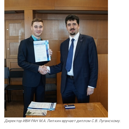
Директор ИВИ РАН М.А. Липкин вручает диплом С.В. Луганскому.