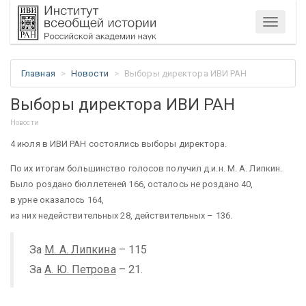
Меню
Главная
Новости
Выборы директора ИВИ РАН
Выборы директора ИВИ РАН
Новости
4 июля в ИВИ РАН состоялись выборы директора.
По их итогам большинство голосов получил д.и.н. М. А. Липкин.
Было роздано бюллетеней 166, осталось не роздано 40,
в урне оказалось 164,
из них недействительных 28, действительных – 136.
За
М. А. Липкина
– 115
За
А. Ю. Петрова
– 21.