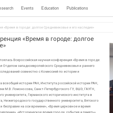
E
E
P
esearch
vents
ducation
ublications
я «Время в городе: долгое Средневековье и его наследие»
ренция «Время в городе: долгое
е»
стоялась Всероссийская научная конференция «Время в городе:
ная Отделом западноевропейского Средневековья и раннего
сследований совместно с Комиссией по истории и
а всеобщей истории РАН, Института российской истории РАН,
ни М.В. Ломоносова, Санкт-Петербургского ГУ, ВШЭ, ГАУГН,
го университета, Германского исторического института в
а, Нижегородского государственного университета, Вятского
о и бесправие на оси времени», «Время церковное и время
равление», «Историческое время города: события и память»,