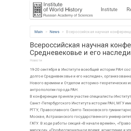
I
R
nstitute
Main
News
Всероссийская научная конференци
Всероссийская научная конфе
Средневековье и его наследи
Новости
19-20 сентября в Институте всеобщей истории РАН со
долгое Средневековье и его наследие», организован
Нового времени и Отделом историко-теоретических и
антропологии города РАН.
В конференции приняли участие специалисты Институт
Санкт-Петербургского Института истории РАН, МГУ име
РГГУ, Православного Свято-Тихоновского гуманитарно
Москве, Астраханского государственного университет
ГАТУ. В ходе работы секций «В начале времён», «Прав
мирское», «Профессиональное время: исчисление и уп