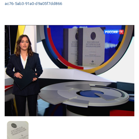
ac76-5ab3-91a0-d9a05f7dd866