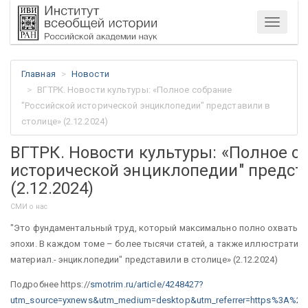
Меню
Главная
Новости
ВГТРК. Новости культуры: «Полное собрание
"Российской исторической энциклопедии" представили в
столице» (2.12.2024)
ВГТРК. Новости культуры: «Полное с
исторической энциклопедии" предст
(2.12.2024)
СМИ о нас
"Это фундаментальный труд, который максимально полно охватыва
эпохи. В каждом томе – более тысячи статей, а также иллюстратив
материал.- энциклопедии" представили в столице» (2.12.2024)
Подробнее https://
smotrim.ru/article/4248427?
utm_source=yxnews&utm_medium=desktop&utm_referrer=https%3A%2F