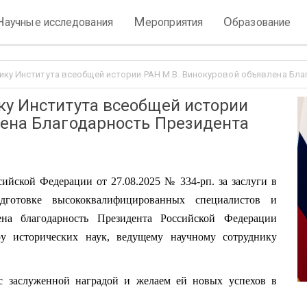
Н
М
О
аучные исследования
ероприятия
бразование
ику Института всеобщей истории РАН М.В. Винокуровой объявлена Бл
ку Института всеобщей истории
лена Благодарность Президента
ийской Федерации от 27.08.2025 № 334-рп. за заслуги в
одготовке высококвалифицированных специалистов и
на благодарность Президента Российской Федерации
 исторических наук, ведущему научному сотруднику
с заслуженной наградой и желаем ей новых успехов в