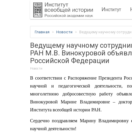
И
нститут
Главная
Новости
Ведущему научному сотрудн
Ведущему научному сотрудни
РАН М.В. Винокуровой объяв
Российской Федерации
Новости
В соответствии с Распоряжение Президента Росс
научной и педагогической деятельности, п
многолетнюю добросовестную работу объявле
Винокуровой Марине Владимировне – доктору
Института всеобщей истории РАН.
Сердечно поздравляем Марину Владимировну 
научной деятельности!