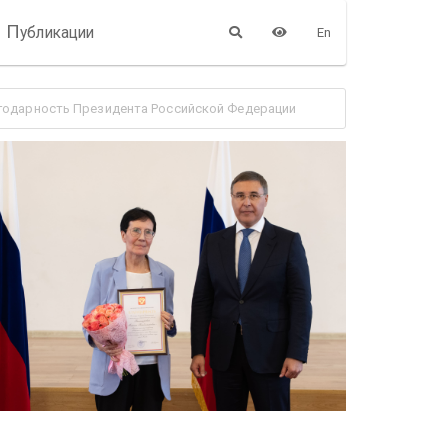
П
убликации
En
агодарность Президента Российской Федерации