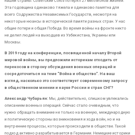
нашей страны. Советский Союз потерял 27 миллионов жизней.
Эта годовщина одинаково тяжела и одинаково памятна для
всего Содружества Независимых Государств, несмотря на
некоторые нюансы в исторической памяти разных стран. У нас
общие потери и общая Победа. Во время войны на фронте никто
не делил людей на выходцев из Узбекистана, Украины или
Москвы.
В 2019 году на конференции, посвященной началу Второй
мировой войны, вы предложили историкам отходить от
перекосов в сторону обсуждения военных операций и
сосредоточиться на теме "Война и общество". На ваш
взгляд, насколько это соответствует современному запросу
в общественном мнении и науке России и стран СНГ?
Александр Чубарьян:
Мы, действительно, слишком увлекались
описанием военных операций. Сейчас стало очевидным, что
нужно обращать внимание не только на военную, международную
и политическую стороны возникновения и хода войн, но и на
внутренние процессы, которые происходили в обществе. Такой
подход активно разрабатывается в Германии. Немецкие историки