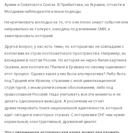
Армии и Советского Союза. В Прибалтике, на Украине, отчасти в
Молдавии наблюдаются и иные подходы.
Не критиковать молодых за то, что они плохо знают события или
неправильно их толкуют, находясь под влиянием СМИ, а
заинтересовать историей
Другой вопрос, у нас есть темы, по которым мы не совпадаем с
коллегами из стран постсоветского пространства. Например, их
вхождение в состав России. Но история не черно-белая картинка.
Скажем, мои коллеги из Тбилиси и Еревана по-своему оценивают
этот процесс. Однако какая у них была альтернатива? Либо быть
под Турцией или Ираном, странами с иной цивилизационной
структурой, с иным религиозным обоснованием, либо под
православной Россией. Надо учитывать все эти моменты и не
делать однозначных выводов. А россиянам не стоит
драматизировать поиск национальной идентичности, который
идет сегодня в некоторых странах. С историками СНГ нам нужен
нормальный, конструктивный, дружеский диалог.
Что современная историческая наука может предложить