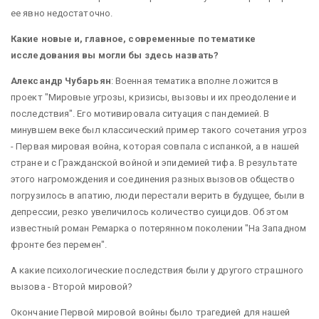
ее явно недостаточно.
Какие новые и, главное, современные по тематике
исследования вы могли бы здесь назвать?
Александр Чубарьян
: Военная тематика вполне ложится в
проект "Мировые угрозы, кризисы, вызовы и их преодоление и
последствия". Его мотивировала ситуация с пандемией. В
минувшем веке был классический пример такого сочетания угроз
- Первая мировая война, которая совпала с испанкой, а в нашей
стране и с Гражданской войной и эпидемией тифа. В результате
этого нагромождения и соединения разных вызовов общество
погрузилось в апатию, люди перестали верить в будущее, были в
депрессии, резко увеличилось количество суицидов. Об этом
известный роман Ремарка о потерянном поколении "На Западном
фронте без перемен".
А какие психологические последствия были у другого страшного
вызова - Второй мировой?
Окончание Первой мировой войны было трагедией для нашей