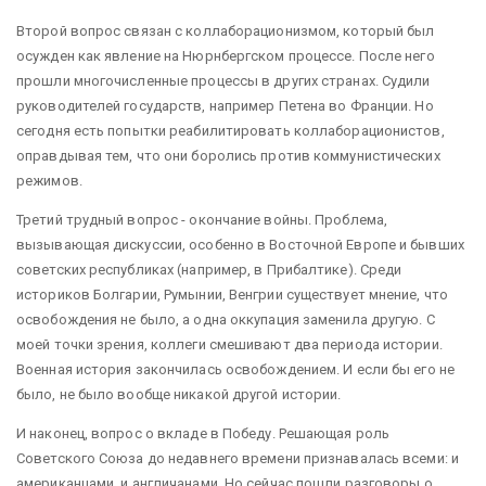
Второй вопрос связан с коллаборационизмом, который был
осужден как явление на Нюрнбергском процессе. После него
прошли многочисленные процессы в других странах. Судили
руководителей государств, например Петена во Франции. Но
сегодня есть попытки реабилитировать коллаборационистов,
оправдывая тем, что они боролись против коммунистических
режимов.
Третий трудный вопрос - окончание войны. Проблема,
вызывающая дискуссии, особенно в Восточной Европе и бывших
советских республиках (например, в Прибалтике). Среди
историков Болгарии, Румынии, Венгрии существует мнение, что
освобождения не было, а одна оккупация заменила другую. С
моей точки зрения, коллеги смешивают два периода истории.
Военная история закончилась освобождением. И если бы его не
было, не было вообще никакой другой истории.
И наконец, вопрос о вкладе в Победу. Решающая роль
Советского Союза до недавнего времени признавалась всеми: и
американцами, и англичанами. Но сейчас пошли разговоры о