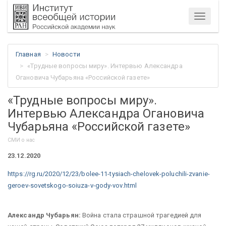
Меню
Главная
Новости
«Трудные вопросы миру». Интервью Александра
Огановича Чубарьяна «Российской газете»
«Трудные вопросы миру».
Интервью Александра Огановича
Чубарьяна «Российской газете»
СМИ о нас
23.12.2020
https://rg.ru/2020/12/23/bolee-11-tysiach-chelovek-poluchili-zvanie-
geroev-sovetskogo-soiuza-v-gody-vov.html
Александр Чубарьян:
Война стала страшной трагедией для