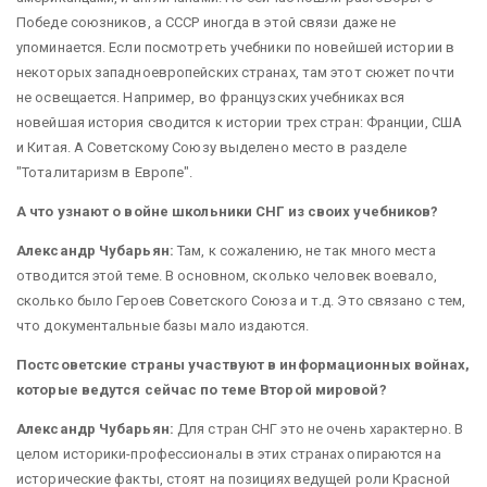
Победе союзников, а СССР иногда в этой связи даже не
упоминается. Если посмотреть учебники по новейшей истории в
некоторых западноевропейских странах, там этот сюжет почти
не освещается. Например, во французских учебниках вся
новейшая история сводится к истории трех стран: Франции, США
и Китая. А Советскому Союзу выделено место в разделе
"Тоталитаризм в Европе".
А что узнают о войне школьники СНГ из своих учебников?
Александр Чубарьян:
Там, к сожалению, не так много места
отводится этой теме. В основном, сколько человек воевало,
сколько было Героев Советского Союза и т.д. Это связано с тем,
что документальные базы мало издаются.
Постсоветские страны участвуют в информационных войнах,
которые ведутся сейчас по теме Второй мировой?
Александр Чубарьян:
Для стран СНГ это не очень характерно. В
целом историки-профессионалы в этих странах опираются на
исторические факты, стоят на позициях ведущей роли Красной