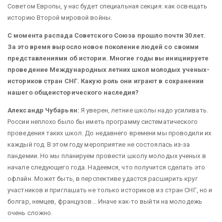
Советом Европы, у нас будет специальная секция: как освещать
историю Второй мировой войны.
С момента распада Советского Союза прошло почти 30 лет.
За это время выросло новое поколение людей со своими
представлениями об истории. Многие годы вы инициируете
проведение Международных летних школ молодых ученых-
историков стран СНГ. Какую роль они играют в сохранении
нашего общеисторического наследия?
Александр Чубарьян:
Я уверен, летние школы надо усиливать.
России неплохо было бы иметь программу систематического
проведения таких школ. До недавнего времени мы проводили их
каждый год. В этом году мероприятие не состоялась из-за
пандемии. Но мы планируем провести школу молодых ученых в
начале следующего года. Надеемся, что получится сделать это
офлайн. Может быть, в перспективе удастся расширить круг
участников и приглашать не только историков из стран СНГ, но и
болгар, немцев, французов... Иначе как-то выйти на молодежь
очень сложно.