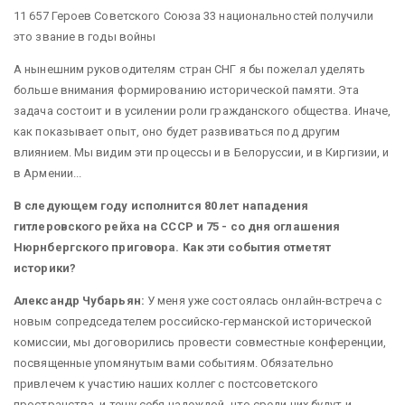
11 657 Героев Советского Союза 33 национальностей получили
это звание в годы войны
А нынешним руководителям стран СНГ я бы пожелал уделять
больше внимания формированию исторической памяти. Эта
задача состоит и в усилении роли гражданского общества. Иначе,
как показывает опыт, оно будет развиваться под другим
влиянием. Мы видим эти процессы и в Белоруссии, и в Киргизии, и
в Армении...
В следующем году исполнится 80 лет нападения
гитлеровского рейха на СССР и 75 - со дня оглашения
Нюрнбергского приговора. Как эти события отметят
историки?
Александр Чубарьян:
У меня уже состоялась онлайн-встреча с
новым сопредседателем российско-германской исторической
комиссии, мы договорились провести совместные конференции,
посвященные упомянутым вами событиям. Обязательно
привлечем к участию наших коллег с постсоветского
пространства, и тешу себя надеждой, что среди них будут и