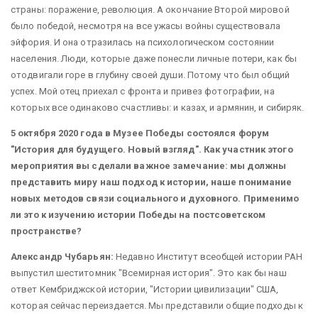
страны: поражение, революция. А окончание Второй мировой
было победой, несмотря на все ужасы войны существовала
эйфория. И она отразилась на психологическом состоянии
населения. Люди, которые даже понесли личные потери, как бы
отодвигали горе в глубину своей души. Потому что был общий
успех. Мой отец приехал с фронта и привез фотографии, на
которых все одинаково счастливы: и казах, и армянин, и сибиряк.
5 октября 2020 года в Музее Победы состоялся форум
"История для будущего. Новый взгляд". Как участник этого
мероприятия вы сделали важное замечание: мы должны
представить миру наш подход к истории, наше понимание
новых методов связи социального и духовного. Применимо
ли это к изучению истории Победы на постсоветском
пространстве?
Александр Чубарьян:
Недавно Институт всеобщей истории РАН
выпустил шеститомник "Всемирная история". Это как бы наш
ответ Кембриджской истории, "Истории цивилизации" США,
которая сейчас переиздается. Мы представили общие подходы к