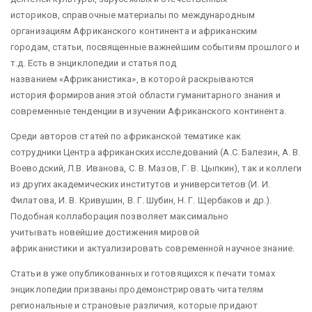
историков, справочные материалы по международным
организациям Африканского континента и африканским
городам, статьи, посвященные важнейшим событиям прошлого и
т.д. Есть в энциклопедии и статья под
названием «Африканистика», в которой раскрываются
история формирования этой области гуманитарного знания и
современные тенденции в изучении Африканского континента.
Среди авторов статей по африканской тематике как
сотрудники Центра африканских исследований (А.С. Балезин, А. В.
Воеводский, Л.В. Иванова, С. В. Мазов, Г. В. Цыпкин), так и коллеги
из других академических институтов и университетов (И. И.
Филатова, И. В. Кривушин, В. Г. Шубин, Н. Г. Щербаков и др.).
Подобная коллаборация позволяет максимально
учитывать новейшие достижения мировой
африканистики и актуализировать современной научное знание.
Статьи в уже опубликованных и готовящихся к печати томах
энциклопедии призваны продемонстрировать читателям
региональные и страновые различия, которые придают