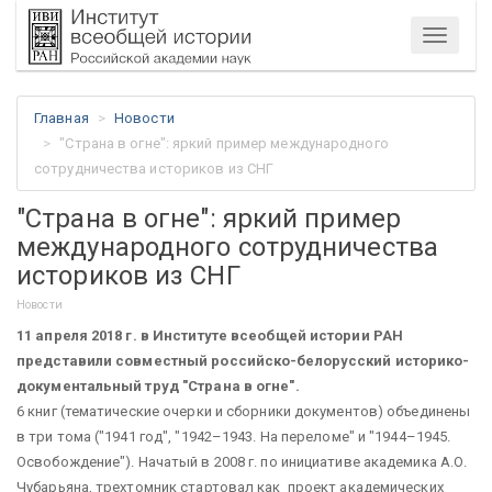
Меню
Главная
Новости
"Страна в огне": яркий пример международного
сотрудничества историков из СНГ
"Страна в огне": яркий пример
международного сотрудничества
историков из СНГ
Новости
11 апреля 2018 г. в Институте всеобщей истории РАН
представили совместный российско-белорусский историко-
документальный труд "Страна в огне".
6 книг (тематические очерки и сборники документов) объединены
в три тома ("1941 год", "1942–1943. На переломе" и "1944–1945.
Освобождение"). Начатый в 2008 г. по инициативе академика А.О.
Чубарьяна, трехтомник стартовал как проект академических