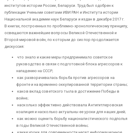
институтов истории России, Беларуси. Труд был одобрен к
публикации Учеными советами ИВИ РАН и Института истории
Национальной академии наук Беларуси и издан в декабре 2017 г.
В книгах, построенных по проблемно-хронологическому принципу,
освещаются важнейшие вопросы Великой Отечественной и
Второй мировой войн, по которым до сих пор продолжается
дискуссия:
что знало и какие меры предпринимало советское
руководство в связи с подготовкой блока агрессоров к
нападению на СССР;
как разворачивалась борьба против агрессоров на
фронте и на временно оккупированной территории страны;
каков вклад советского тыла в достижение Победы в
войне;
насколько эффективно действовала Антигитлеровская
коалиция и насколько актуальны ее уроки для наших дней;
как можно оценить борьбу националистического подполья
в годы Великой Отечественной войны;
какие уроки для современности несет информационное