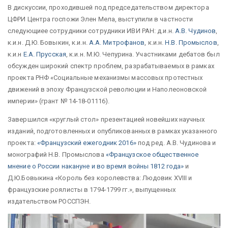
В дискуссии, проходившей под председательством директора
ЦФРИ Центра госпожи Элен Мела, выступили в частности
следующиее сотрудники сотрудники ИВИ РАН: д.и.н.
А.В. Чудинов
,
к.и.н. Д.Ю. Бовыкин, к.и.н.
А.А. Митрофанов
, к.и.н.
Н.В. Промыслов
,
к.и.н
Е.А. Прусская
, к.и.н. М.Ю. Чепурина. Участниками дебатов был
обсужден широкий спектр проблем, разрабатываемых в рамках
проекта РНФ «Социальные механизмы массовых протестных
движений в эпоху Французской революции и Наполеоновской
империи» (грант №
14-18-01116
).
Завершился «круглый стол» презентацией новейших научных
изданий, подготовленных и опубликованных в рамках указанного
проекта:
«Французский ежегодник 2016»
под ред. А.В. Чудинова и
монографий Н.В. Промыслова
«Французское общественное
мнение о России накануне и во время войны 1812 года»
и
Д.Ю.Бовыкина «Король без королевства: Людовик XVIII и
французские роялисты в
1794-1799
гг.», выпущенных
издательством РОССПЭН.