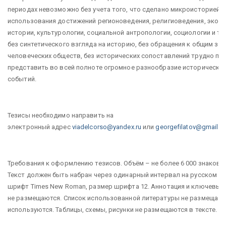
периодах невозможно без учета того, что сделано микроисторией, 
использования достижений регионоведения, религиоведения, экон
истории, культурологии, социальной антропологии, социологии и т. 
без синтетического взгляда на историю, без обращения к общим за
человеческих обществ, без исторических сопоставлений трудно пон
представить во всей полноте огромное разнообразие исторических
событий.
​Тезисы необходимо направить на
электронный адрес
viadelcorso@yandex.ru
или
georgefilatov@gmail.
Требования к оформлению тезисов. Объём – не более 6 000 знаков 
Текст должен быть набран через одинарный интервал на русском яз
шрифт Times New Roman, размер шрифта 12. Аннотация и ключевые 
не размещаются. Список использованной литературы не размещаетс
используются. Таблицы, схемы, рисунки не размещаются в тексте.