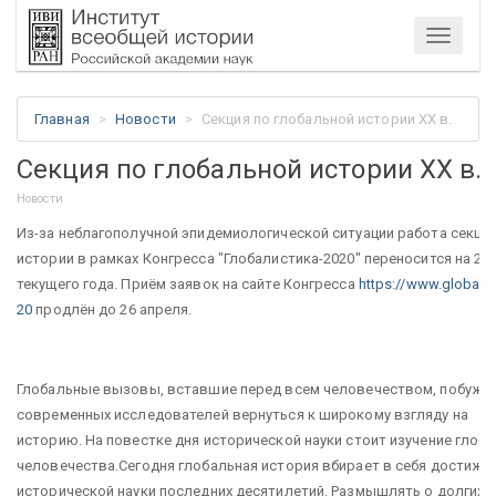
Меню
Главная
Новости
Секция по глобальной истории XX в.
Секция по глобальной истории XX в.
Новости
Из-за неблагополучной эпидемиологической ситуации работа секции
истории в рамках Конгресса "Глобалистика-2020" переносится на 22
текущего года. Приём заявок на сайте Конгресса
https://www.globalis
20
продлён до 26 апреля.
​Глобальные вызовы, вставшие перед всем человечеством, побуж
современных исследователей вернуться к широкому взгляду на
историю. На повестке дня исторической науки стоит изучение глоб
человечества.Сегодня глобальная история вбирает в себя достиже
исторической науки последних десятилетий. Размышлять о долгих 