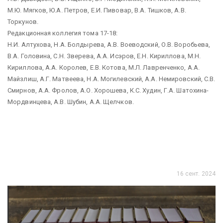
М.Ю. Мягков, Ю.А. Петров, Е.И. Пивовар, В.А. Тишков, А.В.
Торкунов.
Редакционная коллегия тома 17-18:
Н.И. Алтухова, Н.А. Болдырева, А.В. Воеводский, О.В. Воробьева,
В.А. Головина, С.Н. Зверева, А.А. Исэров, Е.Н. Кириллова, М.Н.
Кириллова, А.А. Королев, Е.В. Котова, М.Л. Лавренченко, А.А.
Майзлиш, А.Г. Матвеева, Н.А. Могилевский, А.А. Немировский, С.В.
Смирнов, А.А. Фролов, А.О. Хорошева, К.С. Худин, Г.А. Шатохина-
Мордвинцева, А.В. Шубин, А.А. Щелчков.
16 сент. 2024