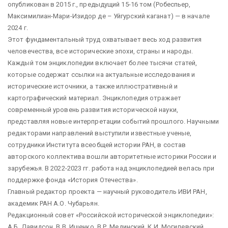
опубликован в 2015 г., предыдущий 15-16 том (Робеспьер,
Максимилиан-Мари-Изидор де – Уйгурский каганат) — в начале
2024 г.
Этот фундаментальный труд охватывает весь ход развития
человечества, все исторические эпохи, страны и народы.
Каждый том энциклопедии включает более тысячи статей,
которые содержат ссылки на актуальные исследования и
исторические источники, а также иллюстративный и
картографический материал. Энциклопедия отражает
современный уровень развития исторической науки,
представляя новые интерпретации событий прошлого. Научными
редакторами направлений выступили известные ученые,
сотрудники Института всеобщей истории РАН, в состав
авторского коллектива вошли авторитетные историки России и
зарубежья. В 2022-2023 гг. работа над энциклопедией велась при
поддержке фонда «История Отечества».
Главный редактор проекта — научный руководитель ИВИ РАН,
академик РАН А.О. Чубарьян.
Редакционный совет «Российской исторической энциклопедии»:
А.Б. Давидсон, В.В. Ищенко, В.Р. Мединский, К.И. Могилевский,