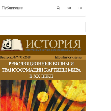
П
убликации
En