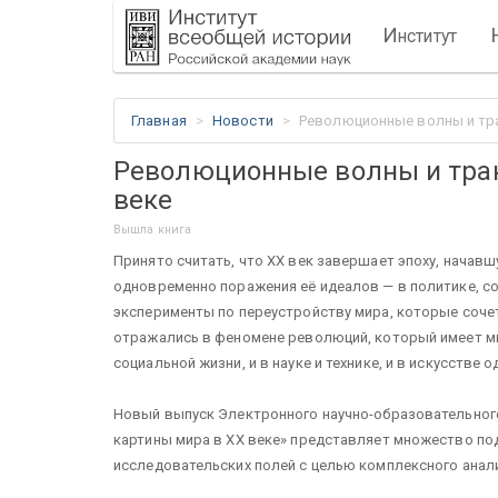
И
нститут
Главная
Новости
Революционные волны и тра
Революционные волны и тра
веке
Вышла книга
Принято считать, что XX век завершает эпоху, начав
одновременно поражения её идеалов — в политике, со
эксперименты по переустройству мира, которые сочет
отражались в феномене революций, который имеет мн
социальной жизни, и в науке и технике, и в искусстве
Новый выпуск Электронного научно-образовательног
картины мира в XX веке» представляет множество по
исследовательских полей с целью комплексного ана