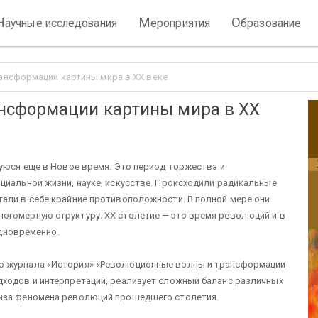
Н
М
О
аучные исследования
ероприятия
бразование
нсформации картины мира в XX веке
нсформации картины мира в XX
шуюся еще в Новое время. Это период торжества и
циальной жизни, науке, искусстве. Происходили радикальные
али в себе крайние противоположности. В полной мере они
огомерную структуру. XX столетие — это время революций и в
 одновременно.
о журнала «История» «Революционные волны и трансформации
дходов и интерпретаций, реализует сложный баланс различных
лиза феномена революций прошедшего столетия.