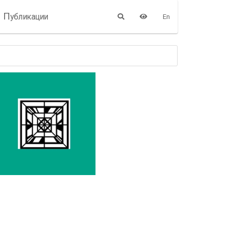
П
убликации
En