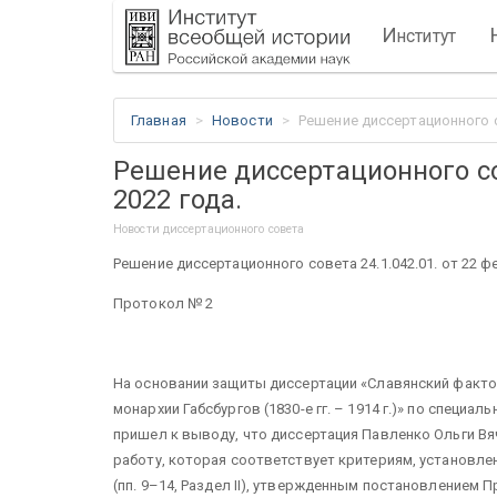
И
нститут
Главная
Новости
Решение диссертационного со
Решение диссертационного сов
2022 года.
Новости диссертационного совета
Решение диссертационного совета 24.1.042.01. от 22 ф
Протокол № 2
На основании защиты диссертации «Славянский факто
монархии Габсбургов (1830-е гг. – 1914 г.)» по специа
пришел к выводу, что диссертация Павленко Ольги 
работу, которая соответствует критериям, установл
(пп. 9–14, Раздел II), утвержденным постановлением 