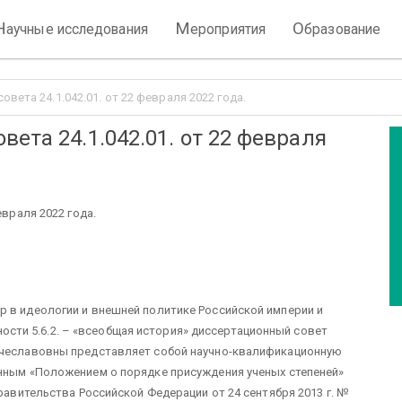
Н
М
О
аучные исследования
ероприятия
бразование
вета 24.1.042.01. от 22 февраля 2022 года.
ета 24.1.042.01. от 22 февраля
евраля 2022 года.
р в идеологии и внешней политике Российской империи и
льности 5.6.2. – «всеобщая история» диссертационный совет
Вячеславовны представляет собой научно-квалификационную
енным «Положением о порядке присуждения ученых степеней»
Правительства Российской Федерации от 24 сентября 2013 г. №