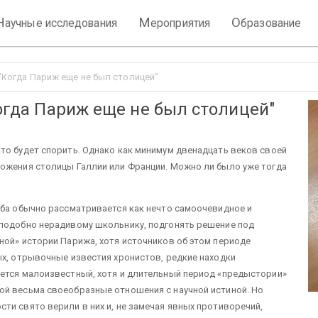
Н
М
О
аучные исследования
ероприятия
бразование
 "Когда Париж еще не был столицей"
Когда Париж еще не был столицей"
то будет спорить. Однако как минимум двенадцать веков своей
ложения столицы Галлии или Франции. Можно ли было уже тогда
ьба обычно рассматривается как нечто самоочевидное и
 подобно нерадивому школьнику, подгонять решение под
ной» истории Парижа, хотя источников об этом периоде
ых, отрывочные известия хронистов, редкие находки
ается малоизвестный, хотя и длительный период «предыстории»
ой весьма своеобразные отношения с научной истиной. Но
ти свято верили в них и, не замечая явных противоречий,