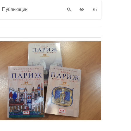
П
убликации
En