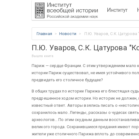
И
нститут
Главная
Новости
П.Ю. Уваров, С.К. Цатурова
П.Ю. Уваров, С.К. Цатурова "
Вышла книга
Париж — сердце Франции. С этим утверждением мало к
истории Париж существовал, не имея устойчивого по
предвидеть его столичное будущее?
В общих трудах по истории Парижа его блестящая суд
предрешенное ходом истории. Но историк не должен,
известный ответ. Авторы взялись писать о «нестолич
сохранилось мало. Легенды, рассказы о чудесах свят
археологов... По этим скудным данным восстанавлив
великого города. Сохранившиеся предания имеют пор
жители уже столичного Парижа вплоть до современнос