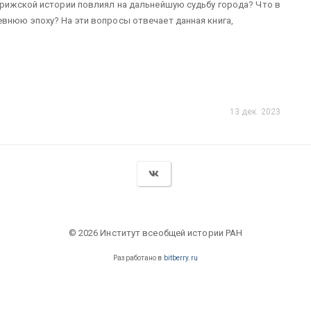
парижской истории повлиял на дальнейшую судьбу города? Что в
евнюю эпоху? На эти вопросы отвечает данная книга,
13 дек. 2023
© 2026 Институт всеобщей истории РАН
Разработано в
bitberry.ru