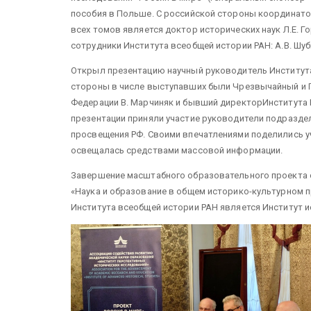
пособия в Польше. С российской стороны координато
всех томов является доктор исторических наук Л.Е. 
сотрудники Института всеобщей истории РАН: А.В. Шуби
Открыл презентацию научный руководитель Института
стороны в числе выступавших были Чрезвычайный и 
Федерации В. Марчиняк и бывший директорИнститута
презентации приняли участие руководители подразде
просвещения РФ. Своими впечатлениями поделились уч
освещалась средствами массовой информации.
Завершение масштабного образовательного проекта 
«Наука и образование в общем историко-культурном 
Института всеобщей истории РАН является Институт ис