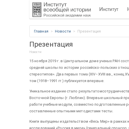
И
нститут
Главная
Новости
Презентация
Презентация
Новости
15 ноября 2019 г. в Центральном доме ученых РАН сос
средней школы по истории российско-польских отнош
стереотипов». Два первых тома (XIV–XVIII вв., конец 
том (1918–1991 гг.) публикуется впервые.
Уникальное издание стало результатомсотрудничеств
Восточной Европы (г. Люблин). Впервые школьный п
работе учебные модули, совместно подготовленные 
составленные опытными методистами тесты.
Книги выпущены издательством «Весь Мир» в рамках 
исследований «Россия в мире» (генеральный спонсор 