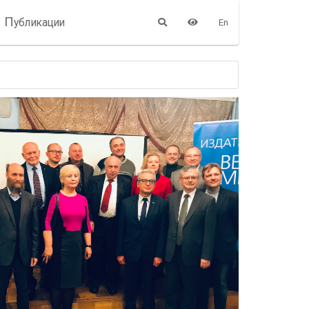
П
убликации
En