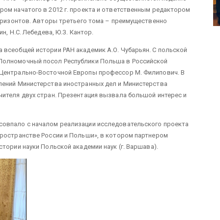
ром начатого в 2012 г. проекта и ответственным редактором
Горизонтов. Авторы третьего тома – преимущественно
н, Н.С. Лебедева, Ю.З. Кантор.
 всеобщей истории РАН академик А.О. Чубарьян. С польской
Полномочный посол Республики Польша в Российской
 Центрально-Восточной Европы профессор М. Филипович. В
лений Министерства иностранных дел и Министерства
ителя двух стран. Презентация вызвала большой интерес и
совпало с началом реализации исследовательского проекта
пространстве России и Польши», в котором партнером
тории науки Польской академии наук (г. Варшава).