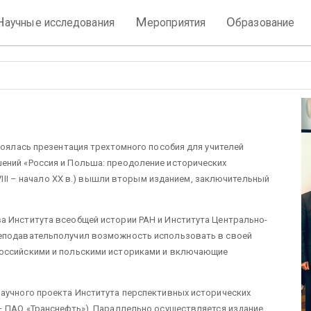
Н
М
О
аучные исследования
ероприятия
бразование
тоялась презентация трехтомного пособия для учителей
ений «Россия и Польша: преодоление исторических
XVIII – начало XX в.) вышли вторым изданием, заключительный
а Института всеобщей истории РАН и Института Центрально-
реподавательполучил возможность использовать в своей
российскими и польскими историками и включающие
научного проекта Института перспективных исторических
– ПАО «Транснефть»). Параллельно осуществляется издание